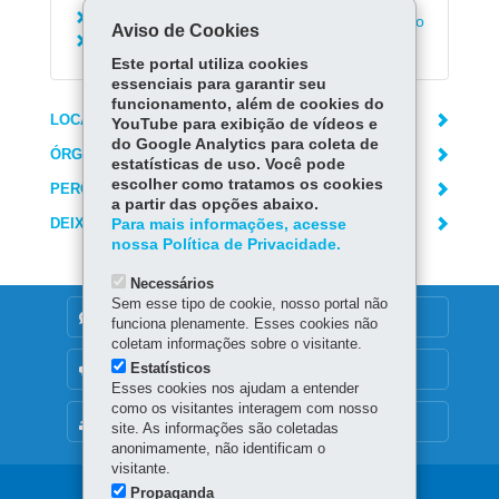
Solicitar Adesão ao Serviço Alerta de Autuação
Aviso de Cookies
Emitir guia para pagamento de multas
Este portal utiliza cookies
essenciais para garantir seu
funcionamento, além de cookies do
LOCAIS DE ATENDIMENTO
YouTube para exibição de vídeos e
do Google Analytics para coleta de
ÓRGÃO RESPONSÁVEL
estatísticas de uso. Você pode
escolher como tratamos os cookies
PERGUNTAS FREQUENTES
a partir das opções abaixo.
DEIXE SUA OPINIÃO
Para mais informações, acesse
nossa Política de Privacidade.
Necessários
Sem esse tipo de cookie, nosso portal não
DENUNCIE CORRUPÇÃO
funciona plenamente. Esses cookies não
coletam informações sobre o visitante.
Estatísticos
OUVIDORIA
Esses cookies nos ajudam a entender
como os visitantes interagem com nosso
MAPA DO SITE
site. As informações são coletadas
anonimamente, não identificam o
visitante.
Propaganda