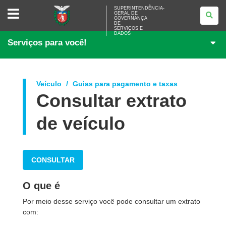
SUPERINTENDÊNCIA-
SUPERINTENDÊNCIA-
GERAL DE
GERAL
GOVERNANÇA
DE
DE
<BR>GOVERNANÇA
SERVIÇOS E
DADOS
DE
Serviços para você!
SERVIÇOS
E
DADOS
Veículo
Guias para pagamento e taxas
Consultar extrato
de veículo
CONSULTAR
O que é
Por meio desse serviço você pode consultar um extrato
com: