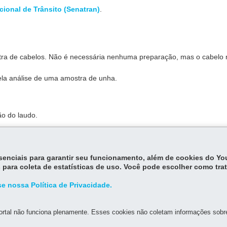
cional de Trânsito (Senatran)
.
ra de cabelos. Não é necessária nenhuma preparação, mas o cabelo
ela análise de uma amostra de unha.
ão do laudo.
coleta do material.
essenciais para garantir seu funcionamento, além de cookies do Y
 para coleta de estatísticas de uso. Você pode escolher como tra
ecessidade dos exames toxicológicos para habilitação nas categorias 
e nossa Política de Privacidade.
rtal não funciona plenamente. Esses cookies não coletam informações sobre 