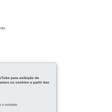
 não
ouTube para exibição de
tamos os cookies a partir das
C, D e
o visitante.