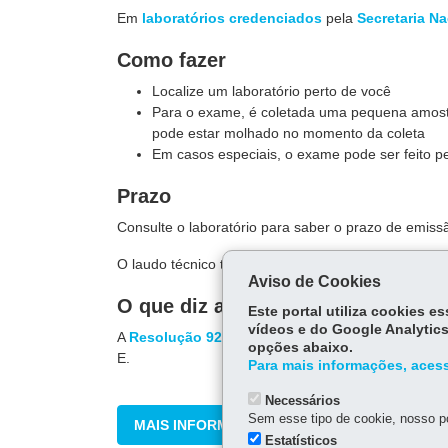
Em
laboratórios credenciados
pela
Secretaria Na
Como fazer
Localize um laboratório perto de você
Para o exame, é coletada uma pequena amost
pode estar molhado no momento da coleta
Em casos especiais, o exame pode ser feito p
Prazo
Consulte o laboratório para saber o prazo de emiss
O laudo técnico tem validade de 90 dias a partir da 
Aviso de Cookies
O que diz a lei
Este portal utiliza cookies 
vídeos e do Google Analytics
A
Resolução 923/2022
do Contran dispõe sobre a n
opções abaixo.
E.
Para mais informações, acess
Necessários
Sem esse tipo de cookie, nosso po
MAIS INFORMAÇÕES
Estatísticos