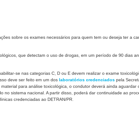
ações sobre os exames necessários para quem tem ou deseja ter a car
cológicos, que detectam o uso de drogas, em um período de 90 dias an
ilitar-se nas categorias C, D ou E devem realizar o exame toxicológ
so deve ser feito em um dos
laboratórios credenciados
pela Secret
material para análise toxicológica, o condutor deverá ainda aguardar 
o no sistema nacional. A partir disso, poderá dar continuidade ao pro
línicas credenciadas ao DETRAN/PR.