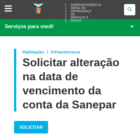
SUPERINTENDÊNCIA-
SUPERINTENDÊNCIA-
GERAL DE
GERAL
GOVERNANÇA
DE
DE
<BR>GOVERNANÇA
SERVIÇOS E
DADOS
DE
Serviços para você!
SERVIÇOS
E
DADOS
Habitação
Infraestrutura
Solicitar alteração
na data de
vencimento da
conta da Sanepar
SOLICITAR