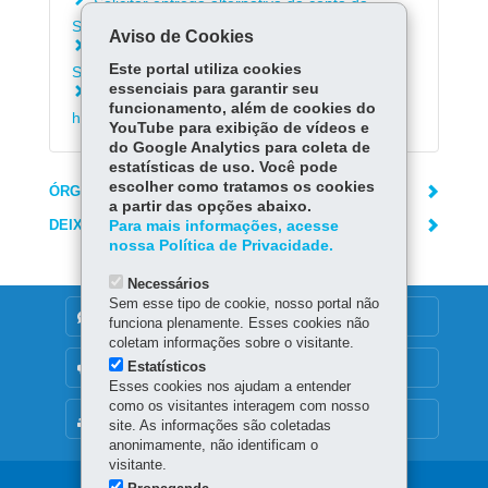
Solicitar entrega alternativa da conta da
Sanepar
Aviso de Cookies
Solicitar alteração de titularidade na conta da
Este portal utiliza cookies
Sanepar
essenciais para garantir seu
Emitir 2ª via da conta da Sanepar e consultar
funcionamento, além de cookies do
histórico de consumo
YouTube para exibição de vídeos e
do Google Analytics para coleta de
estatísticas de uso. Você pode
escolher como tratamos os cookies
ÓRGÃO RESPONSÁVEL
a partir das opções abaixo.
DEIXE SUA OPINIÃO
Para mais informações, acesse
nossa Política de Privacidade.
Necessários
Sem esse tipo de cookie, nosso portal não
DENUNCIE CORRUPÇÃO
funciona plenamente. Esses cookies não
coletam informações sobre o visitante.
Estatísticos
OUVIDORIA
Esses cookies nos ajudam a entender
como os visitantes interagem com nosso
MAPA DO SITE
site. As informações são coletadas
anonimamente, não identificam o
visitante.