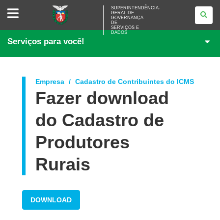
SUPERINTENDÊNCIA-
SUPERINTENDÊNCIA-
GERAL DE
GERAL
GOVERNANÇA
DE
DE
<BR>GOVERNANÇA
SERVIÇOS E
DADOS
DE
Serviços para você!
SERVIÇOS
E
DADOS
Empresa
Cadastro de Contribuintes do ICMS
Fazer download
do Cadastro de
Produtores
Rurais
DOWNLOAD