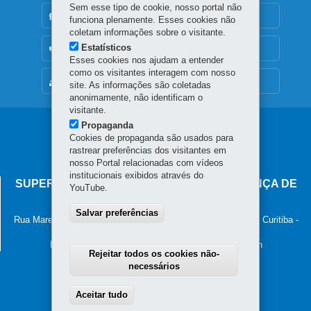
Sem esse tipo de cookie, nosso portal não
DENUNCIE CORRUPÇÃO
funciona plenamente. Esses cookies não
coletam informações sobre o visitante.
Estatísticos
OUVIDORIA
Esses cookies nos ajudam a entender
como os visitantes interagem com nosso
MAPA DO SITE
site. As informações são coletadas
anonimamente, não identificam o
visitante.
Propaganda
Navegação
Cookies de propaganda são usados para
principal
rastrear preferências dos visitantes em
nosso Portal relacionadas com vídeos
institucionais exibidos através do
SUPERINTENDÊNCIA-GERAL DE GOVERNANÇA DE
YouTube.
SERVIÇOS E DADOS - SGSD
Salvar preferências
Rua Marechal Deodoro, 806, 13º andar - Centro
-
80060-010
-
Curitiba
-
PR
MAPA
Horário de atendimento: 8h30 às 12h e 13h30 às 18h
Rejeitar todos os cookies não-
necessários
Aceitar tudo
Withdraw consent