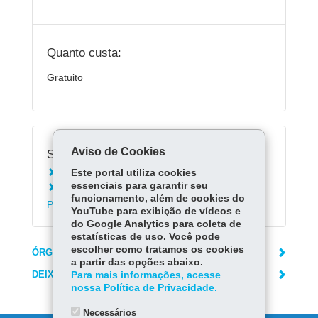
Quanto custa:
Gratuito
Aviso de Cookies
Serviços Relacionados:
Este portal utiliza cookies
Consultar a malha rodoviária do Paraná
essenciais para garantir seu
Consultar o Sistema Rodoviário Estadual do
funcionamento, além de cookies do
Paraná
YouTube para exibição de vídeos e
do Google Analytics para coleta de
estatísticas de uso. Você pode
escolher como tratamos os cookies
ÓRGÃO RESPONSÁVEL
a partir das opções abaixo.
DEIXE SUA OPINIÃO
Para mais informações, acesse
nossa Política de Privacidade.
Necessários