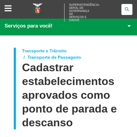
SUPERINTENDÊNCIA-
SUPERINTENDÊNCIA-
GERAL DE
GERAL
GOVERNANÇA
DE
DE
<BR>GOVERNANÇA
SERVIÇOS E
DADOS
DE
Serviços para você!
SERVIÇOS
E
DADOS
Transporte e Trânsito
Transporte de Passageiro
Cadastrar
estabelecimentos
aprovados como
ponto de parada e
descanso