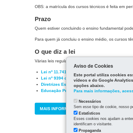
OBS: a matrícula dos cursos técnicos é feita em per
Prazo
Quem estiver concluindo o ensino fundamental pode
Para quem já concluiu o ensino médio, os cursos t
O que diz a lei
Várias leis regulamentam o ensino técnico, entre ela
Aviso de Cookies
Lei nº 11.741 de 2008
Este portal utiliza cookies 
Lei nº 9394 de 1996
vídeos e do Google Analytics
Diretrizes Estaduais da Educação Profissiona
opções abaixo.
Educação Profissional - Editais
Para mais informações, acess
Necessários
Sem esse tipo de cookie, nosso po
MAIS INFORMAÇÕES
Estatísticos
Esses cookies nos ajudam a enten
identificam o visitante.
Propaganda