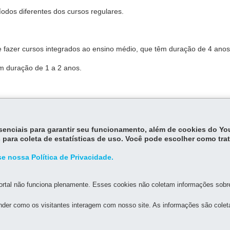
íodos diferentes dos cursos regulares.
 fazer cursos integrados ao ensino médio, que têm duração de 4 anos
êm duração de 1 a 2 anos.
s:
essenciais para garantir seu funcionamento, além de cookies do Y
 para coleta de estatísticas de uso. Você pode escolher como tra
l
e nossa Política de Privacidade.
rtal não funciona plenamente. Esses cookies não coletam informações sobre 
der como os visitantes interagem com nosso site. As informações são cole