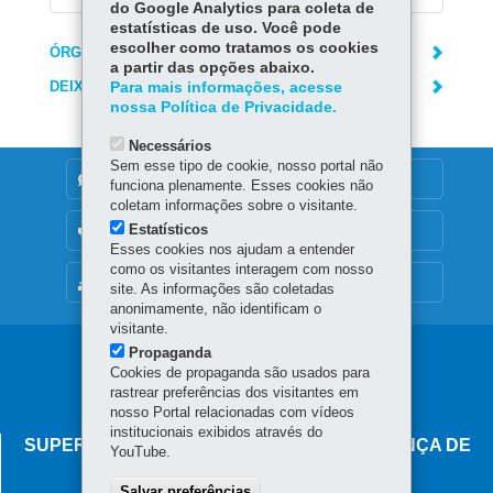
do Google Analytics para coleta de
estatísticas de uso. Você pode
escolher como tratamos os cookies
ÓRGÃO RESPONSÁVEL
a partir das opções abaixo.
DEIXE SUA OPINIÃO
Para mais informações, acesse
nossa Política de Privacidade.
Necessários
Sem esse tipo de cookie, nosso portal não
DENUNCIE CORRUPÇÃO
funciona plenamente. Esses cookies não
coletam informações sobre o visitante.
Estatísticos
OUVIDORIA
Esses cookies nos ajudam a entender
como os visitantes interagem com nosso
MAPA DO SITE
site. As informações são coletadas
anonimamente, não identificam o
visitante.
Propaganda
Navegação
Cookies de propaganda são usados para
principal
rastrear preferências dos visitantes em
nosso Portal relacionadas com vídeos
institucionais exibidos através do
SUPERINTENDÊNCIA-GERAL DE GOVERNANÇA DE
YouTube.
SERVIÇOS E DADOS - SGSD
Salvar preferências