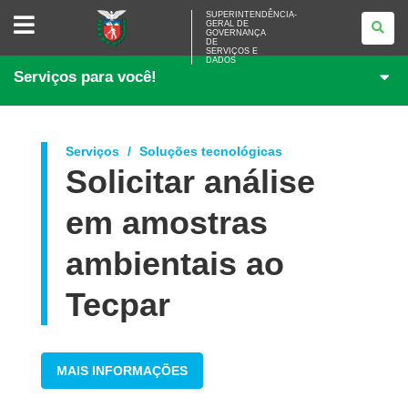
SUPERINTENDÊNCIA-
SUPERINTENDÊNCIA-
GERAL DE
GERAL
GOVERNANÇA
DE
DE
<BR>GOVERNANÇA
SERVIÇOS E
DADOS
DE
Serviços para você!
SERVIÇOS
E
DADOS
Serviços
Soluções tecnológicas
Solicitar análise
em amostras
ambientais ao
Tecpar
MAIS INFORMAÇÕES