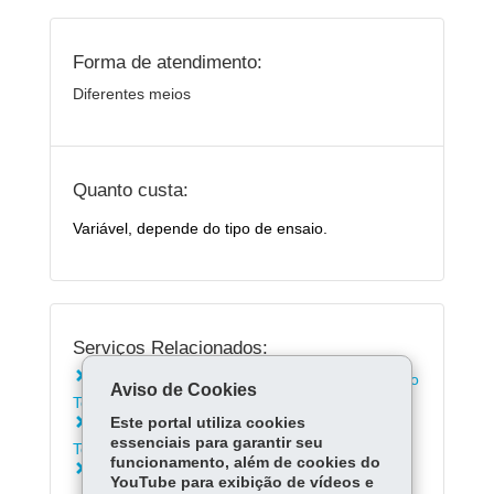
Forma de atendimento:
Diferentes meios
Quanto custa:
Variável, depende do tipo de ensaio.
Serviços Relacionados:
Solicitar análises em água, solo e efluentes ao
Aviso de Cookies
Tecpar
Este portal utiliza cookies
Solicitar avaliação na qualidade da água ao
essenciais para garantir seu
Tecpar
funcionamento, além de cookies do
Solicitar a certificação Life ao Tecpar
YouTube para exibição de vídeos e