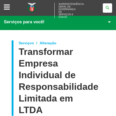
SUPERINTENDÊNCIA-
SUPERINTENDÊNCIA-
GERAL DE
GERAL
GOVERNANÇA
DE
DE
<BR>GOVERNANÇA
SERVIÇOS E
DADOS
DE
Serviços para você!
SERVIÇOS
E
DADOS
Serviços
Alteração
Transformar
Empresa
Individual de
Responsabilidade
Limitada em
LTDA