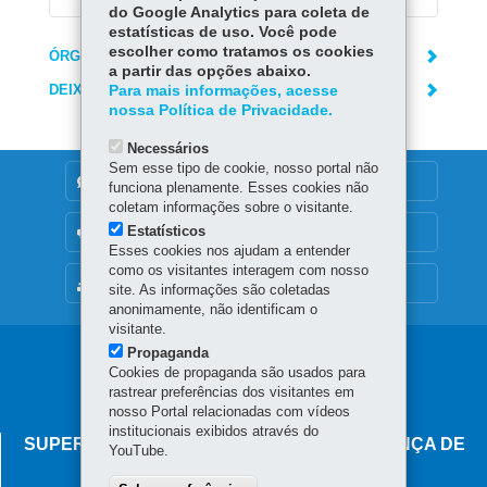
do Google Analytics para coleta de
estatísticas de uso. Você pode
escolher como tratamos os cookies
ÓRGÃO RESPONSÁVEL
a partir das opções abaixo.
DEIXE SUA OPINIÃO
Para mais informações, acesse
nossa Política de Privacidade.
Necessários
Sem esse tipo de cookie, nosso portal não
DENUNCIE CORRUPÇÃO
funciona plenamente. Esses cookies não
coletam informações sobre o visitante.
Estatísticos
OUVIDORIA
Esses cookies nos ajudam a entender
como os visitantes interagem com nosso
MAPA DO SITE
site. As informações são coletadas
anonimamente, não identificam o
visitante.
Propaganda
Navegação
Cookies de propaganda são usados para
principal
rastrear preferências dos visitantes em
nosso Portal relacionadas com vídeos
institucionais exibidos através do
SUPERINTENDÊNCIA-GERAL DE GOVERNANÇA DE
YouTube.
SERVIÇOS E DADOS - SGSD