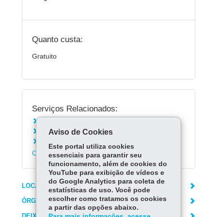
Quanto custa:
Gratuito
Serviços Relacionados:
Comunicar falta de energia à Copel
Aviso de Cookies
Instalar o aplicativo Copel
Cadastrar usuário de equipamento vital na
Este portal utiliza cookies
Copel
essenciais para garantir seu
funcionamento, além de cookies do
YouTube para exibição de vídeos e
do Google Analytics para coleta de
LOCAIS DE ATENDIMENTO
estatísticas de uso. Você pode
escolher como tratamos os cookies
ÓRGÃO RESPONSÁVEL
a partir das opções abaixo.
DEIXE SUA OPINIÃO
Para mais informações, acesse