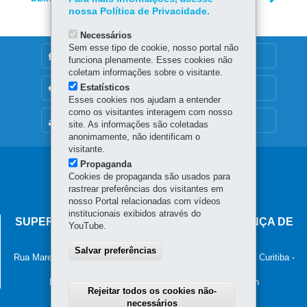
nossa Política de Privacidade.
Necessários
Sem esse tipo de cookie, nosso portal não
DENUNCIE CORRUPÇÃO
funciona plenamente. Esses cookies não
coletam informações sobre o visitante.
Estatísticos
OUVIDORIA
Esses cookies nos ajudam a entender
como os visitantes interagem com nosso
MAPA DO SITE
site. As informações são coletadas
anonimamente, não identificam o
visitante.
Propaganda
Navegação
Cookies de propaganda são usados para
principal
rastrear preferências dos visitantes em
nosso Portal relacionadas com vídeos
institucionais exibidos através do
SUPERINTENDÊNCIA-GERAL DE GOVERNANÇA DE
YouTube.
SERVIÇOS E DADOS - SGSD
Salvar preferências
Rua Marechal Deodoro, 806, 13º andar - Centro
-
80060-010
-
Curitiba
-
PR
MAPA
Horário de atendimento: 8h30 às 12h e 13h30 às 18h
Rejeitar todos os cookies não-
necessários