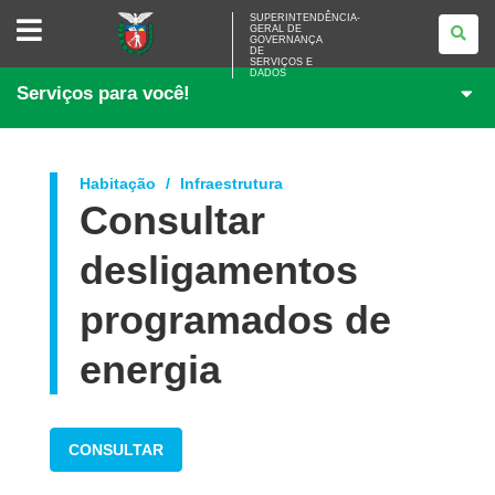
SUPERINTENDÊNCIA-
SUPERINTENDÊNCIA-
GERAL DE
GERAL
GOVERNANÇA
DE
DE
<BR>GOVERNANÇA
SERVIÇOS E
DADOS
DE
Serviços para você!
SERVIÇOS
E
DADOS
Habitação
Infraestrutura
Consultar
desligamentos
programados de
energia
CONSULTAR