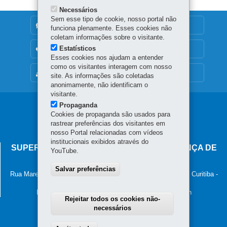
Necessários
Sem esse tipo de cookie, nosso portal não
DENUNCIE CORRUPÇÃO
funciona plenamente. Esses cookies não
coletam informações sobre o visitante.
Estatísticos
OUVIDORIA
Esses cookies nos ajudam a entender
como os visitantes interagem com nosso
MAPA DO SITE
site. As informações são coletadas
anonimamente, não identificam o
visitante.
Propaganda
Navegação
Cookies de propaganda são usados para
principal
rastrear preferências dos visitantes em
nosso Portal relacionadas com vídeos
institucionais exibidos através do
SUPERINTENDÊNCIA-GERAL DE GOVERNANÇA DE
YouTube.
SERVIÇOS E DADOS - SGSD
Salvar preferências
Rua Marechal Deodoro, 806, 13º andar - Centro
-
80060-010
-
Curitiba
-
PR
MAPA
Horário de atendimento: 8h30 às 12h e 13h30 às 18h
Rejeitar todos os cookies não-
necessários