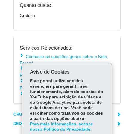
Quanto custa:
Gratuito.
Serviços Relacionados:
Conhecer as questões gerais sobre o Nota
Paraná
Saber como utilizar os créditos do Nota
Aviso de Cookies
Paraná para pagar o IPVA
Este portal utiliza cookies
Saber como resgatar os créditos do Nota
essenciais para garantir seu
Paraná
funcionamento, além de cookies do
Conferir seu saldo no Nota Paraná
YouTube para exibição de vídeos e
do Google Analytics para coleta de
estatísticas de uso. Você pode
escolher como tratamos os cookies
ÓRGÃO RESPONSÁVEL
a partir das opções abaixo.
DEIXE SUA OPINIÃO
Para mais informações, acesse
nossa Política de Privacidade.