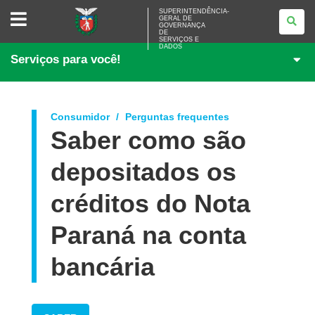
SUPERINTENDÊNCIA-
SUPERINTENDÊNCIA-
GERAL DE
GERAL
GOVERNANÇA
DE
DE
<BR>GOVERNANÇA
SERVIÇOS E
DADOS
DE
Serviços para você!
SERVIÇOS
E
DADOS
Consumidor
Perguntas frequentes
Saber como são
depositados os
créditos do Nota
Paraná na conta
bancária