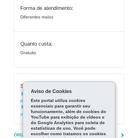
Forma de atendimento:
Diferentes meios
Quanto custa:
Gratuito
Serviços Relacionados:
Aviso de Cookies
Consultar medicamentos da Farmácia do
Este portal utiliza cookies
Paraná
essenciais para garantir seu
Reagendar horário para retirada de
funcionamento, além de cookies do
medicamentos na Farmácia do Paraná
YouTube para exibição de vídeos e
do Google Analytics para coleta de
estatísticas de uso. Você pode
escolher como tratamos os cookies
ÓRGÃO RESPONSÁVEL