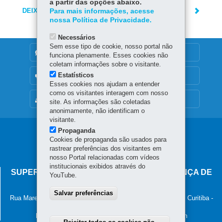
a partir das opções abaixo.
DEIXE SUA OPINIÃO
Para mais informações, acesse
nossa Política de Privacidade.
Necessários
Sem esse tipo de cookie, nosso portal não
DENUNCIE CORRUPÇÃO
funciona plenamente. Esses cookies não
coletam informações sobre o visitante.
Estatísticos
OUVIDORIA
Esses cookies nos ajudam a entender
como os visitantes interagem com nosso
MAPA DO SITE
site. As informações são coletadas
anonimamente, não identificam o
visitante.
Propaganda
Navegação
Cookies de propaganda são usados para
principal
rastrear preferências dos visitantes em
nosso Portal relacionadas com vídeos
institucionais exibidos através do
SUPERINTENDÊNCIA-GERAL DE GOVERNANÇA DE
YouTube.
SERVIÇOS E DADOS - SGSD
Salvar preferências
Rua Marechal Deodoro, 806, 13º andar - Centro
-
80060-010
-
Curitiba
-
PR
MAPA
Horário de atendimento: 8h30 às 12h e 13h30 às 18h