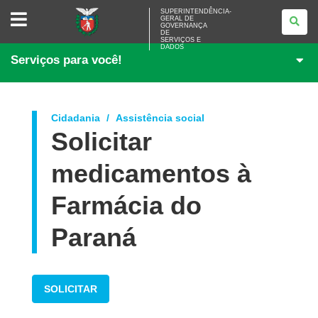
SUPERINTENDÊNCIA-
SUPERINTENDÊNCIA-
GERAL DE
GERAL
GOVERNANÇA
DE
DE
<BR>GOVERNANÇA
SERVIÇOS E
DADOS
DE
Serviços para você!
SERVIÇOS
E
DADOS
Cidadania
Assistência social
Solicitar
medicamentos à
Farmácia do
Paraná
SOLICITAR