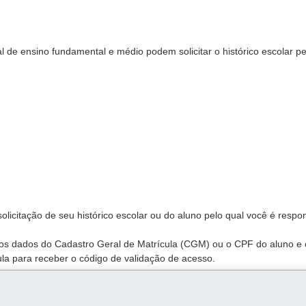
 de ensino fundamental e médio podem solicitar o histórico escolar pe
olicitação de seu histórico escolar ou do aluno pelo qual você é respo
 os dados do Cadastro Geral de Matrícula (CGM) ou o CPF do aluno e 
la para receber o código de validação de acesso.
rtal, porque ele deverá ser assinado pelo diretor e pelo secretário es
citado por e-mail.