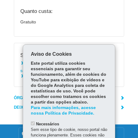
Quanto custa:
Gratuito
Aviso de Cookies
Serviços Relacionados:
Este portal utiliza cookies
Solicitar atendimento na rede de assistência
essenciais para garantir seu
social do Paraná
funcionamento, além de cookies do
Programa Energia Solidária
YouTube para exibição de vídeos e
do Google Analytics para coleta de
estatísticas de uso. Você pode
escolher como tratamos os cookies
ÓRGÃO RESPONSÁVEL
a partir das opções abaixo.
DEIXE SUA OPINIÃO
Para mais informações, acesse
nossa Política de Privacidade.
Necessários
Sem esse tipo de cookie, nosso portal não
DENUNCIE CORRUPÇÃO
funciona plenamente. Esses cookies não