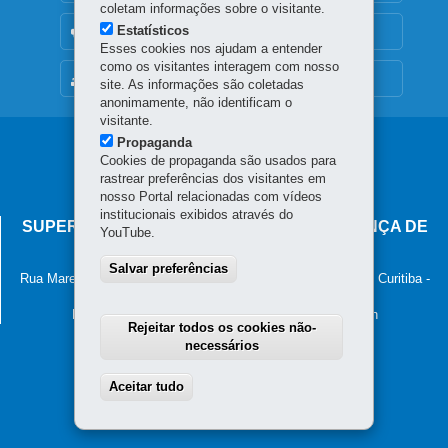
coletam informações sobre o visitante.
Estatísticos
OUVIDORIA
Esses cookies nos ajudam a entender
como os visitantes interagem com nosso
MAPA DO SITE
site. As informações são coletadas
anonimamente, não identificam o
visitante.
Propaganda
Navegação
Cookies de propaganda são usados para
principal
rastrear preferências dos visitantes em
nosso Portal relacionadas com vídeos
institucionais exibidos através do
SUPERINTENDÊNCIA-GERAL DE GOVERNANÇA DE
YouTube.
SERVIÇOS E DADOS - SGSD
Salvar preferências
Rua Marechal Deodoro, 806, 13º andar - Centro
-
80060-010
-
Curitiba
-
PR
MAPA
Horário de atendimento: 8h30 às 12h e 13h30 às 18h
Rejeitar todos os cookies não-
necessários
Aceitar tudo
Withdraw consent