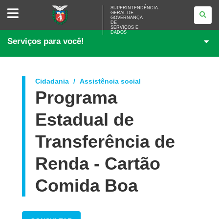
SUPERINTENDÊNCIA-
SUPERINTENDÊNCIA-
GERAL DE
GERAL
GOVERNANÇA
DE
DE
<BR>GOVERNANÇA
SERVIÇOS E
DADOS
DE
Serviços para você!
SERVIÇOS
E
DADOS
Cidadania
Assistência social
Programa
Estadual de
Transferência de
Renda - Cartão
Comida Boa