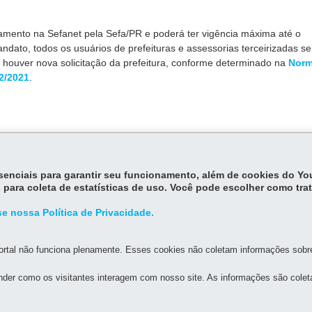
ramento na Sefanet pela Sefa/PR e poderá ter vigência máxima até o
ndato, todos os usuários de prefeituras e assessorias terceirizadas s
houver nova solicitação da prefeitura, conforme determinado na
Norm
2/2021
.
essenciais para garantir seu funcionamento, além de cookies do Y
 para coleta de estatísticas de uso. Você pode escolher como tra
e nossa Política de Privacidade.
rtal não funciona plenamente. Esses cookies não coletam informações sobre 
der como os visitantes interagem com nosso site. As informações são cole