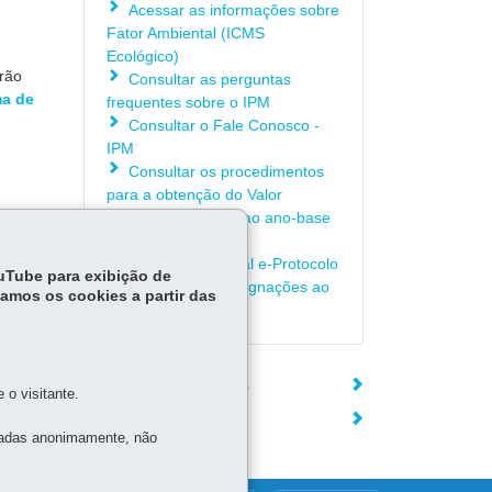
Acessar as informações sobre
Fator Ambiental (ICMS
Ecológico)
erão
Consultar as perguntas
a de
frequentes sobre o IPM
Consultar o Fale Conosco -
IPM
Consultar os procedimentos
para a obtenção do Valor
Adicionado relativo ao ano-base
2025
Acessar o Manual e-Protocolo
ouTube para exibição de
para Recursos/Impugnações ao
tamos os cookies a partir das
IPM Provisório
ÓRGÃO RESPONSÁVEL
o visitante.
DEIXE SUA OPINIÃO
tadas anonimamente, não