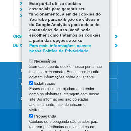
Este portal utiliza cookies
Baixar Empresa Individual
essenciais para garantir seu
Registrar Empresa Individual
funcionamento, além de cookies do
Acessar o Fale Conosco da Jucepar
YouTube para exibição de vídeos e
do Google Analytics para coleta de
estatísticas de uso. Você pode
escolher como tratamos os cookies
ÓRGÃO RESPONSÁVEL
a partir das opções abaixo.
DEIXE SUA OPINIÃO
Para mais informações, acesse
nossa Política de Privacidade.
Necessários
Sem esse tipo de cookie, nosso portal não
DENUNCIE CORRUPÇÃO
funciona plenamente. Esses cookies não
coletam informações sobre o visitante.
Estatísticos
OUVIDORIA
Esses cookies nos ajudam a entender
como os visitantes interagem com nosso
MAPA DO SITE
site. As informações são coletadas
anonimamente, não identificam o
visitante.
Propaganda
Navegação
Cookies de propaganda são usados para
principal
rastrear preferências dos visitantes em