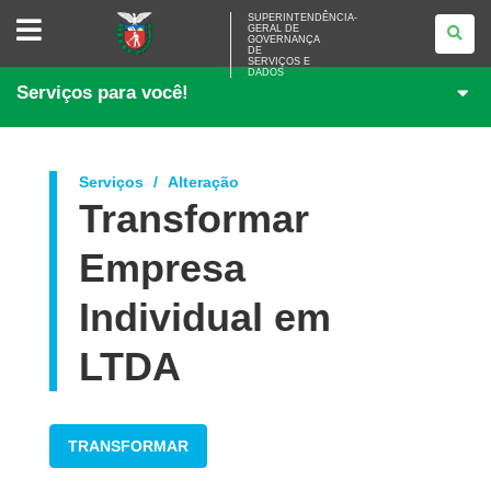
SUPERINTENDÊNCIA-
SUPERINTENDÊNCIA-
GERAL DE
GERAL
GOVERNANÇA
DE
DE
<BR>GOVERNANÇA
SERVIÇOS E
DADOS
DE
Serviços para você!
SERVIÇOS
E
DADOS
Serviços
Alteração
Transformar
Empresa
Individual em
LTDA
TRANSFORMAR