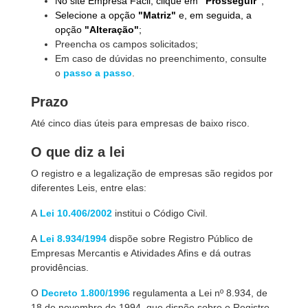
No site Empresa Fácil, clique em
"Prosseguir"
;
Selecione a opção
"Matriz"
e, em seguida, a
opção
"Alteração"
;
Preencha os campos solicitados;
Em caso de dúvidas no preenchimento, consulte
o
passo a passo
.
Prazo
Até cinco dias úteis para empresas de baixo risco.
O que diz a lei
O registro e a legalização de empresas são regidos por
diferentes Leis,
entre elas:
A
Lei 10.406/2002
institui o Código Civil.
A
Lei 8.934/1994
dispõe sobre Registro Público de
Empresas Mercantis e Atividades Afins e dá outras
providências.
O
Decreto 1.800/1996
regulamenta a Lei nº 8.934, de
18 de novembro de 1994, que dispõe sobre o Registro