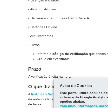
- Licenças e Alvarás
- Atos constitutivos
- Declaração de Empresa Baixo Risco A
- Certidões On-line
- Arquivamentos
- Livros
Informe o
código de verificação
que consta 
Clique em
"verificar"
Prazo
A verificação é feita na hora.
Aviso de Cookies
O que diz a lei
Este portal utiliza cookies 
A
Instrução Normativa 81
, no artigo 41, § 2º, escl
vídeos e do Google Analytics
da autenticidade do documento arquivado indepen
opções abaixo.
de taxas.
Para mais informações, acess