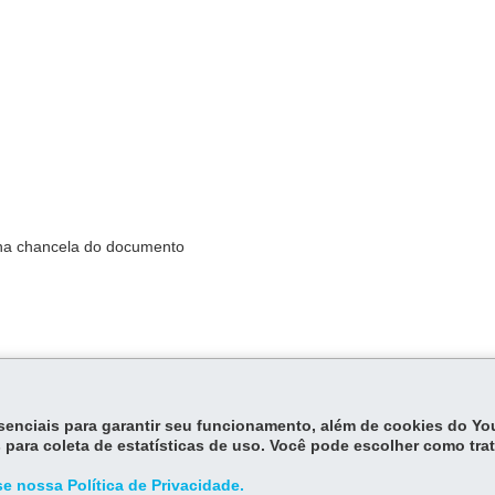
na chancela do documento
essenciais para garantir seu funcionamento, além de cookies do Y
arece que a Junta Comercial disponibilizará pela internet meio de verifi
 para coleta de estatísticas de uso. Você pode escolher como tra
dentemente de autenticação de usuário e sem a necessidade do paga
e nossa Política de Privacidade.