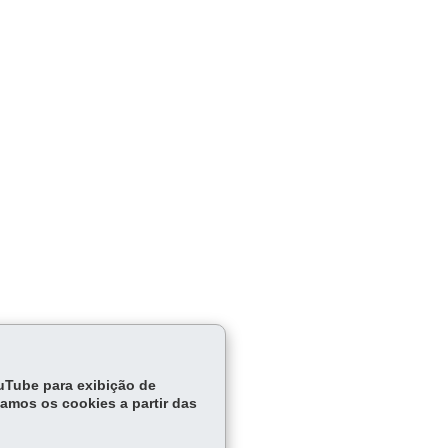
ouTube para exibição de
cação
tamos os cookies a partir das
mento