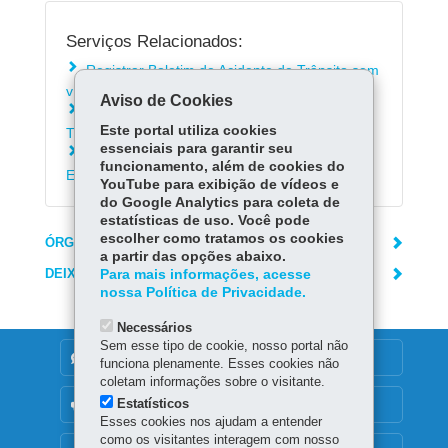
Serviços Relacionados:
Registrar Boletim de Acidente de Trânsito sem
vítimas - Bateu
Aviso de Cookies
Complementar Boletim de Acidente de
Este portal utiliza cookies
Trânsito Eletrônico Unificado - Bateu
essenciais para garantir seu
Imprimir Boletim de Acidente de Trânsito
funcionamento, além de cookies do
Eletrônico Unificado - Bateu
YouTube para exibição de vídeos e
do Google Analytics para coleta de
estatísticas de uso. Você pode
escolher como tratamos os cookies
ÓRGÃO RESPONSÁVEL
a partir das opções abaixo.
DEIXE SUA OPINIÃO
Para mais informações, acesse
nossa Política de Privacidade.
Necessários
Sem esse tipo de cookie, nosso portal não
DENUNCIE CORRUPÇÃO
funciona plenamente. Esses cookies não
coletam informações sobre o visitante.
Estatísticos
OUVIDORIA
Esses cookies nos ajudam a entender
como os visitantes interagem com nosso