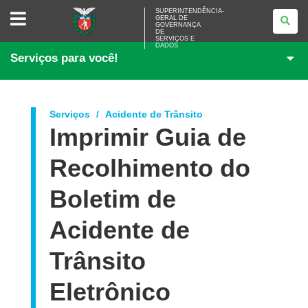
SUPERINTENDÊNCIA-
SUPERINTENDÊNCIA-
GERAL DE
GERAL
GOVERNANÇA
DE
DE
<BR>GOVERNANÇA
SERVIÇOS E
DADOS
DE
Serviços para você!
SERVIÇOS
E
DADOS
Serviços
Acidente de Trânsito
Imprimir Guia de
Recolhimento do
Boletim de
Acidente de
Trânsito
Eletrônico