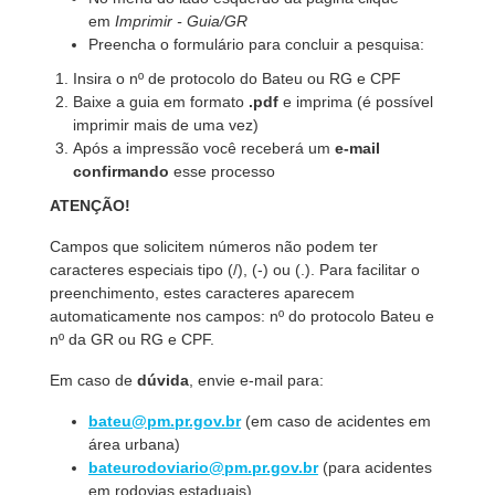
em
Imprimir - Guia/GR
Preencha o formulário para concluir a pesquisa:
Insira o nº de protocolo do Bateu ou RG e CPF
Baixe a guia em formato
.pdf
e imprima (é possível
imprimir mais de uma vez)
Após a impressão você receberá um
e-mail
confirmando
esse processo
ATENÇÃO!
Campos que solicitem números não podem ter
caracteres especiais tipo (/), (-) ou (.). Para facilitar o
preenchimento, estes caracteres aparecem
automaticamente nos campos: nº do protocolo Bateu e
nº da GR ou RG e CPF.
Em caso de
dúvida
, envie e-mail para:
bateu@pm.pr.gov.br
(em caso de acidentes em
área urbana)
bateurodoviario@pm.pr.gov.br
(para acidentes
em rodovias estaduais)