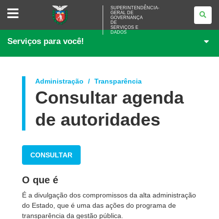
SUPERINTENDÊNCIA-
SUPERINTENDÊNCIA-
GERAL DE
GERAL
GOVERNANÇA
DE
DE
<BR>GOVERNANÇA
SERVIÇOS E
DADOS
DE
Serviços para você!
SERVIÇOS
E
DADOS
Administração
Transparência
Consultar agenda
de autoridades
CONSULTAR
O que é
É a divulgação dos compromissos da alta administração
do Estado, que é uma das ações do programa de
transparência da gestão pública.