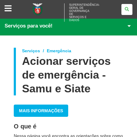
SUPERINTENDÊNCIA-
SUPERINTENDÊNCIA-
GERAL DE
GERAL
GOVERNANÇA
DE
DE
<BR>GOVERNANÇA
SERVIÇOS E
DADOS
DE
Serviços para você!
SERVIÇOS
E
DADOS
Serviços
Emergência
Acionar serviços
de emergência -
Samu e Siate
MAIS INFORMAÇÕES
O que é
Nessa página você encontra as orientações sobre como