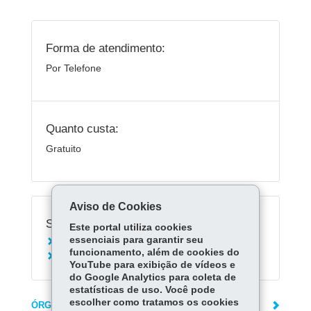
Forma de atendimento:
Por Telefone
Quanto custa:
Gratuito
Aviso de Cookies
Serviços Relacionados:
Este portal utiliza cookies
essenciais para garantir seu
Acionar Corpo de Bombeiros - 193
funcionamento, além de cookies do
Acionar emergência policial - 190
YouTube para exibição de vídeos e
do Google Analytics para coleta de
estatísticas de uso. Você pode
escolher como tratamos os cookies
ÓRGÃO RESPONSÁVEL