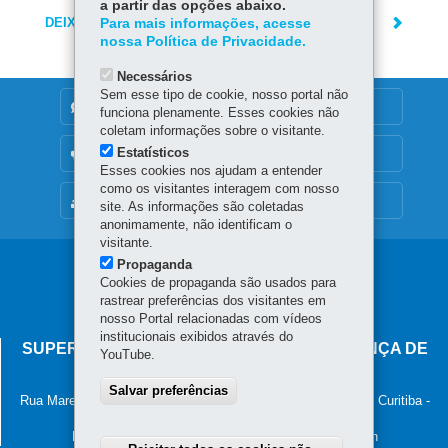
a partir das opções abaixo.
DEIXE SUA OPINIÃO
Para mais informações, acesse
nossa Política de Privacidade.
Necessários
Sem esse tipo de cookie, nosso portal não
DENUNCIE CORRUPÇÃO
funciona plenamente. Esses cookies não
coletam informações sobre o visitante.
Estatísticos
OUVIDORIA
Esses cookies nos ajudam a entender
como os visitantes interagem com nosso
MAPA DO SITE
site. As informações são coletadas
anonimamente, não identificam o
visitante.
Propaganda
Navegação
Cookies de propaganda são usados para
principal
rastrear preferências dos visitantes em
nosso Portal relacionadas com vídeos
institucionais exibidos através do
SUPERINTENDÊNCIA-GERAL DE GOVERNANÇA DE
YouTube.
SERVIÇOS E DADOS - SGSD
Salvar preferências
Rua Marechal Deodoro, 806, 13º andar - Centro
-
80060-010
-
Curitiba
-
PR
MAPA
Horário de atendimento: 8h30 às 12h e 13h30 às 18h