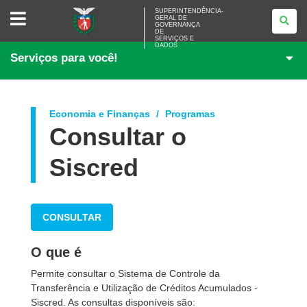
SUPERINTENDÊNCIA-
SUPERINTENDÊNCIA-
GERAL DE
GERAL
GOVERNANÇA
DE
DE
<BR>GOVERNANÇA
SERVIÇOS E
DADOS
DE
Serviços para você!
SERVIÇOS
E
DADOS
Economia e Finanças
Programas
Consultar o
Siscred
CONSULTAR
O que é
Permite consultar o Sistema de Controle da
Transferência e Utilização de Créditos Acumulados -
Siscred. As consultas disponíveis são: