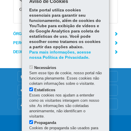
Aviso de Cookies
Gratuito.
Este portal utiliza cookies
essenciais para garantir seu
funcionamento, além de cookies do
YouTube para exibição de vídeos e
do Google Analytics para coleta de
ÓRGÃO RESPONSÁVEL
estatísticas de uso. Você pode
escolher como tratamos os cookies
PERGUNTAS FREQUENTES
a partir das opções abaixo.
DEIXE SUA OPINIÃO
Para mais informações, acesse
nossa Política de Privacidade.
Necessários
Sem esse tipo de cookie, nosso portal não
DENUNCIE CORRUPÇÃO
funciona plenamente. Esses cookies não
coletam informações sobre o visitante.
Estatísticos
OUVIDORIA
Esses cookies nos ajudam a entender
como os visitantes interagem com nosso
MAPA DO SITE
site. As informações são coletadas
anonimamente, não identificam o
visitante.
Propaganda
Navegação
Cookies de propaganda são usados para