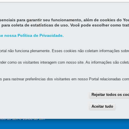
essenciais para garantir seu funcionamento, além de cookies do Y
lhimento do material da Dops ao Arquivo Público do Paraná.
 para coleta de estatísticas de uso. Você pode escolher como tra
esso livre e aberto do público aos documentos.
e nossa Política de Privacidade.
rtal não funciona plenamente. Esses cookies não coletam informações sobre 
der como os visitantes interagem com nosso site. As informações são cole
para rastrear preferências dos visitantes em nosso Portal relacionadas com 
MAPA D
Rejeitar todos os co
IA-GERAL DE GOVERNANÇA DE SERVIÇOS E DADOS - 
Aceitar tudo
With
6, 13º andar - Centro
-
80060-010
-
Curitiba
-
PR
MAPA
8h30 às 12h e 13h30 às 18h