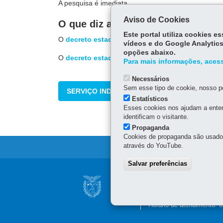
A pesquisa é imediata.
Aviso de Cookies
O que diz a lei
Este portal utiliza cookies 
O
decreto estadual nº 577/1991
determinou o reco
vídeos e do Google Analytics
opções abaixo.
O
decreto estadual nº 8.557/2013
estabeleceu o ac
Para mais informações, acess
Necessários
Sem esse tipo de cookie, nosso po
SERVIÇO INDISPONÍVEL NO MOMENTO
Estatísticos
Esses cookies nos ajudam a enten
identificam o visitante.
Propaganda
Cookies de propaganda são usados 
através do YouTube.
Salvar preferências
Navegação
SUPERINTENDÊNC
principal
Rua Marechal Deodoro, 80
Horário de atendimento: 