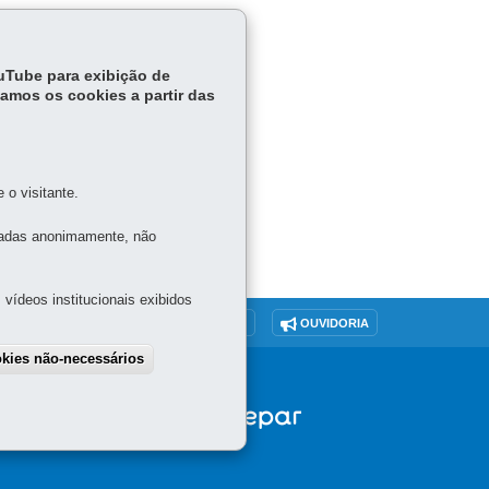
ouTube para exibição de
tamos os cookies a partir das
o visitante.
tadas anonimamente, não
vídeos institucionais exibidos
O SITE
DENUNCIE CORRUPÇÃO
OUVIDORIA
okies não-necessários
SGSD
draw consent