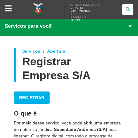
SUPERINTENDÊNCIA-
SUPERINTENDÊNCIA-
GERAL DE
GERAL
GOVERNANÇA
DE
DE
<BR>GOVERNANÇA
SERVIÇOS E
DADOS
DE
Serviços para você!
SERVIÇOS
E
DADOS
Serviços
Abertura
Registrar
Empresa S/A
REGISTRAR
O que é
Por meio desse serviço, você pode abrir uma empresa
de natureza jurídica
Sociedade Anônima (S/A)
pela
internet. O registro digital, com todo o processo de