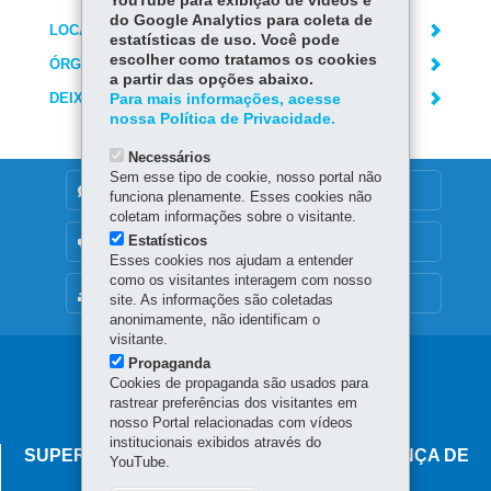
YouTube para exibição de vídeos e
do Google Analytics para coleta de
LOCAIS DE ATENDIMENTO
estatísticas de uso. Você pode
escolher como tratamos os cookies
ÓRGÃO RESPONSÁVEL
a partir das opções abaixo.
DEIXE SUA OPINIÃO
Para mais informações, acesse
nossa Política de Privacidade.
Necessários
Sem esse tipo de cookie, nosso portal não
DENUNCIE CORRUPÇÃO
funciona plenamente. Esses cookies não
coletam informações sobre o visitante.
Estatísticos
OUVIDORIA
Esses cookies nos ajudam a entender
como os visitantes interagem com nosso
MAPA DO SITE
site. As informações são coletadas
anonimamente, não identificam o
visitante.
Propaganda
Navegação
Cookies de propaganda são usados para
principal
rastrear preferências dos visitantes em
nosso Portal relacionadas com vídeos
institucionais exibidos através do
SUPERINTENDÊNCIA-GERAL DE GOVERNANÇA DE
YouTube.
SERVIÇOS E DADOS - SGSD