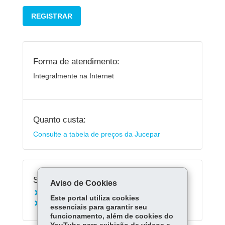
REGISTRAR
Forma de atendimento:
Integralmente na Internet
Quanto custa:
Consulte a tabela de preços da Jucepar
Serviços Relacionados:
Aviso de Cookies
Transformar Empresa S/A para LTDA
Este portal utiliza cookies
Baixar Empresa S/A
essenciais para garantir seu
funcionamento, além de cookies do