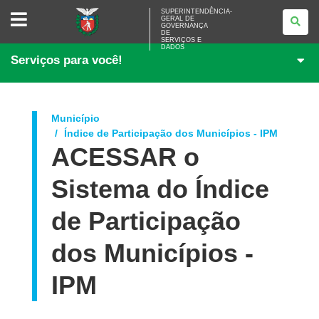
SUPERINTENDÊNCIA-
SUPERINTENDÊNCIA-
GERAL DE
GERAL
GOVERNANÇA
DE
DE
<BR>GOVERNANÇA
SERVIÇOS E
DADOS
DE
Serviços para você!
SERVIÇOS
E
DADOS
Município
Índice de Participação dos Municípios - IPM
ACESSAR o
Sistema do Índice
de Participação
dos Municípios -
IPM