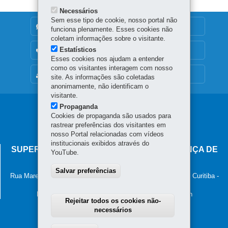
Necessários
Sem esse tipo de cookie, nosso portal não
DENUNCIE CORRUPÇÃO
funciona plenamente. Esses cookies não
coletam informações sobre o visitante.
Estatísticos
OUVIDORIA
Esses cookies nos ajudam a entender
como os visitantes interagem com nosso
MAPA DO SITE
site. As informações são coletadas
anonimamente, não identificam o
visitante.
Propaganda
Navegação
Cookies de propaganda são usados para
principal
rastrear preferências dos visitantes em
nosso Portal relacionadas com vídeos
institucionais exibidos através do
SUPERINTENDÊNCIA-GERAL DE GOVERNANÇA DE
YouTube.
SERVIÇOS E DADOS - SGSD
Salvar preferências
Rua Marechal Deodoro, 806, 13º andar - Centro
-
80060-010
-
Curitiba
-
PR
MAPA
Horário de atendimento: 8h30 às 12h e 13h30 às 18h
Rejeitar todos os cookies não-
necessários