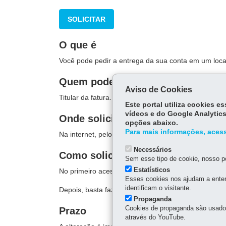
SOLICITAR
O que é
Você pode pedir a entrega da sua conta em um local
Quem pode solicitar
Aviso de Cookies
Titular da fatura.
Este portal utiliza cookies 
vídeos e do Google Analytics
Onde solicitar
opções abaixo.
Para mais informações, acess
Na internet, pelo site da Sanepar.
Necessários
Como solicitar
Sem esse tipo de cookie, nosso po
Estatísticos
No primeiro acesso, você deve
fazer um cadastro
(
Esses cookies nos ajudam a enten
identificam o visitante.
Depois, basta fazer a solicitação.
Propaganda
Cookies de propaganda são usados 
Prazo
através do YouTube.