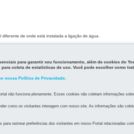
 diferente de onde está instalada a ligação de água.
essenciais para garantir seu funcionamento, além de cookies do Y
 para coleta de estatísticas de uso. Você pode escolher como tra
e nossa Política de Privacidade.
rtal não funciona plenamente. Esses cookies não coletam informações sobre 
só é necessário fazer o registro dos dados uma vez).
der como os visitantes interagem com nosso site. As informações são cole
para rastrear preferências dos visitantes em nosso Portal relacionadas com 