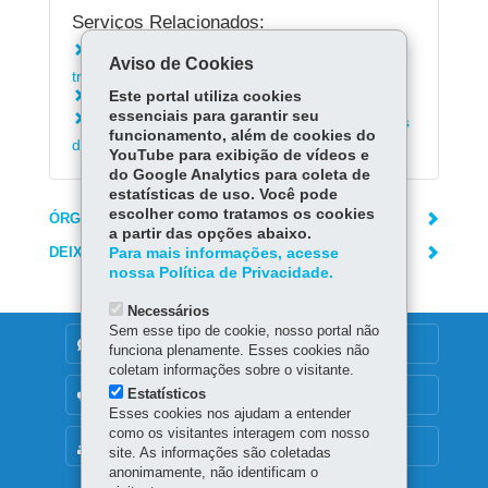
Serviços Relacionados:
Indicar condutor para auto de infração de
Aviso de Cookies
trânsito do Detran-PR
Este portal utiliza cookies
Emitir guia para pagamento de multas
essenciais para garantir seu
Solicitar cópia do processo digital sobre autos
funcionamento, além de cookies do
de infração de trânsito municipais
YouTube para exibição de vídeos e
do Google Analytics para coleta de
estatísticas de uso. Você pode
escolher como tratamos os cookies
ÓRGÃO RESPONSÁVEL
a partir das opções abaixo.
DEIXE SUA OPINIÃO
Para mais informações, acesse
nossa Política de Privacidade.
Necessários
Sem esse tipo de cookie, nosso portal não
DENUNCIE CORRUPÇÃO
funciona plenamente. Esses cookies não
coletam informações sobre o visitante.
Estatísticos
OUVIDORIA
Esses cookies nos ajudam a entender
como os visitantes interagem com nosso
MAPA DO SITE
site. As informações são coletadas
anonimamente, não identificam o