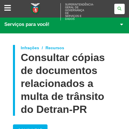
SUPERINTENDÊNCIA-
SUPERINTENDÊNCIA-
GERAL DE
GERAL
GOVERNANÇA
DE
DE
<BR>GOVERNANÇA
SERVIÇOS E
DADOS
DE
Serviços para você!
SERVIÇOS
E
DADOS
Infrações
Recursos
Consultar cópias
de documentos
relacionados a
multa de trânsito
do Detran-PR