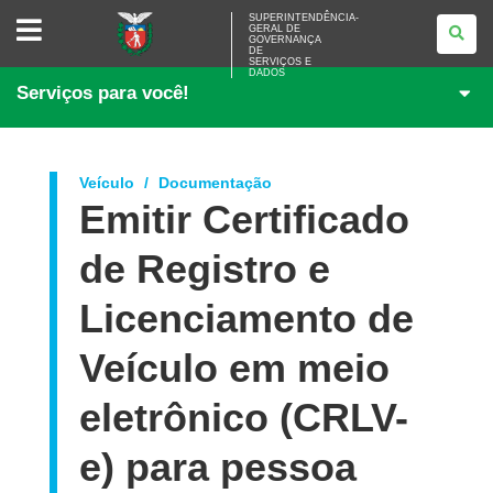
SUPERINTENDÊNCIA-
SUPERINTENDÊNCIA-
GERAL DE
GERAL
GOVERNANÇA
DE
DE
<BR>GOVERNANÇA
SERVIÇOS E
DADOS
DE
Serviços para você!
SERVIÇOS
E
DADOS
Veículo
Documentação
Emitir Certificado
de Registro e
Licenciamento de
Veículo em meio
eletrônico (CRLV-
e) para pessoa