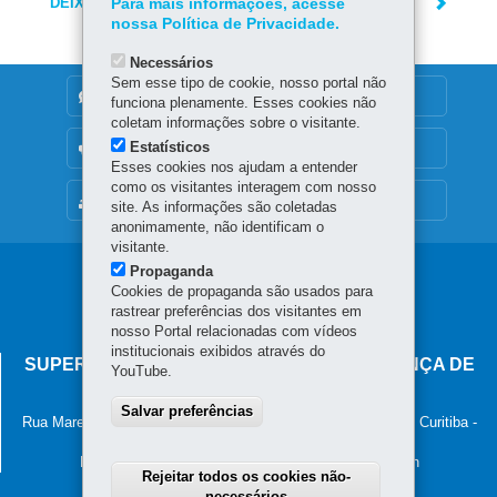
DEIXE SUA OPINIÃO
Para mais informações, acesse
nossa Política de Privacidade.
Necessários
Sem esse tipo de cookie, nosso portal não
DENUNCIE CORRUPÇÃO
funciona plenamente. Esses cookies não
coletam informações sobre o visitante.
Estatísticos
OUVIDORIA
Esses cookies nos ajudam a entender
como os visitantes interagem com nosso
MAPA DO SITE
site. As informações são coletadas
anonimamente, não identificam o
visitante.
Propaganda
Navegação
Cookies de propaganda são usados para
principal
rastrear preferências dos visitantes em
nosso Portal relacionadas com vídeos
institucionais exibidos através do
SUPERINTENDÊNCIA-GERAL DE GOVERNANÇA DE
YouTube.
SERVIÇOS E DADOS - SGSD
Salvar preferências
Rua Marechal Deodoro, 806, 13º andar - Centro
-
80060-010
-
Curitiba
-
PR
MAPA
Horário de atendimento: 8h30 às 12h e 13h30 às 18h
Rejeitar todos os cookies não-
necessários