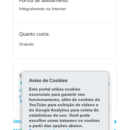
Forma de atendimento:
Integralmente na Internet
Quanto custa:
Gratuito
Serviços Relacionados:
Aviso de Cookies
Emitir Certificado de Registro e Licenciamento
Este portal utiliza cookies
de Veículo em meio eletrônico (CRLV-e) para
essenciais para garantir seu
pessoa jurídica
funcionamento, além de cookies do
Emitir documentos de serviços de veículos
YouTube para exibição de vídeos e
do Google Analytics para coleta de
estatísticas de uso. Você pode
escolher como tratamos os cookies
ÓRGÃO RESPONSÁVEL
a partir das opções abaixo.