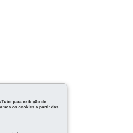
aná em
ntos
ouTube para exibição de
tamos os cookies a partir das
Outros