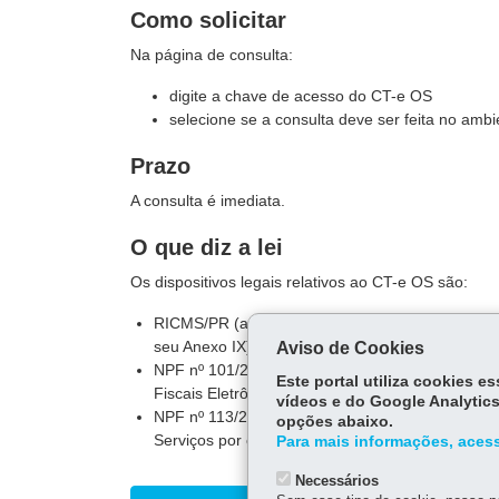
Como solicitar
Na página de consulta:
digite a chave de acesso do CT-e OS
selecione se a consulta deve ser feita no am
Prazo
A consulta é imediata.
O que diz a lei
Os dispositivos legais relativos ao CT-e OS são:
RICMS/PR (a legislação referente aos Document
seu Anexo IX) - Implementa o Ajuste SINIEF nº 0
Aviso de Cookies
NPF nº 101/2014 (revoga a NPF nº 009/2012) -
Este portal utiliza cookies 
Fiscais Eletrônicos (DF-e)
vídeos e do Google Analytics
NPF nº 113/2016 - Dispõe sobre a utilização e o
opções abaixo.
Serviços por contribuintes paranaenses
Para mais informações, acess
Necessários