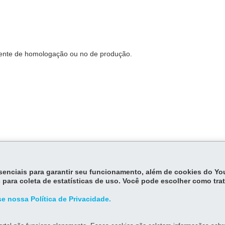
biente de homologação ou no de produção.
os Fiscais eletrônicos está disposta no Regulamento do ICMS do Par
9/07 na legislação tributária paranaense
 Dispõe sobre o processo de credenciamento para emissão de Docume
essenciais para garantir seu funcionamento, além de cookies do Y
 para coleta de estatísticas de uso. Você pode escolher como tra
brigatoriedade do CT-e - Conhecimento de Transporte Eletrônico para 
e nossa Política de Privacidade.