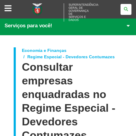
SUPERINTENDÊNCIA-
SUPERINTENDÊNCIA-
GERAL DE
GERAL
GOVERNANÇA
DE
DE
<BR>GOVERNANÇA
SERVIÇOS E
DADOS
DE
Serviços para você!
SERVIÇOS
E
DADOS
Economia e Finanças
Regime Especial - Devedores Contumazes
Consultar
empresas
enquadradas no
Regime Especial -
Devedores
Contumazes