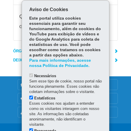
Aviso de Cookies
Quanto custa:
Este portal utiliza cookies
essenciais para garantir seu
Gratuito.
funcionamento, além de cookies do
YouTube para exibição de vídeos e
do Google Analytics para coleta de
estatísticas de uso. Você pode
escolher como tratamos os cookies
ÓRGÃO RESPONSÁVEL
a partir das opções abaixo.
DEIXE SUA OPINIÃO
Para mais informações, acesse
nossa Política de Privacidade.
Necessários
Sem esse tipo de cookie, nosso portal não
DENUNCIE CORRUPÇÃO
funciona plenamente. Esses cookies não
coletam informações sobre o visitante.
Estatísticos
OUVIDORIA
Esses cookies nos ajudam a entender
como os visitantes interagem com nosso
MAPA DO SITE
site. As informações são coletadas
anonimamente, não identificam o
visitante.
Propaganda