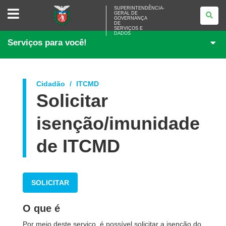
SUPERINTENDÊNCIA-
SUPERINTENDÊNCIA-
GERAL DE
GERAL
GOVERNANÇA
DE
DE
<BR>GOVERNANÇA
SERVIÇOS E
DADOS
DE
Serviços para você!
SERVIÇOS
E
DADOS
Cidadão
ITCMD
Solicitar
isenção/imunidade
de ITCMD
SOLICITAR
O que é
Por meio deste serviço, é possível solicitar a isenção do