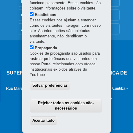
DENUNCIE CORRUPÇÃO
funciona plenamente. Esses cookies não
coletam informações sobre o visitante.
Estatísticos
OUVIDORIA
Esses cookies nos ajudam a entender
como os visitantes interagem com nosso
MAPA DO SITE
site. As informações são coletadas
anonimamente, não identificam o
visitante.
Propaganda
Navegação
Cookies de propaganda são usados para
principal
rastrear preferências dos visitantes em
nosso Portal relacionadas com vídeos
institucionais exibidos através do
SUPERINTENDÊNCIA-GERAL DE GOVERNANÇA DE
YouTube.
SERVIÇOS E DADOS - SGSD
Salvar preferências
Rua Marechal Deodoro, 806, 13º andar - Centro
-
80060-010
-
Curitiba
-
PR
MAPA
Horário de atendimento: 8h30 às 12h e 13h30 às 18h
Rejeitar todos os cookies não-
necessários
Aceitar tudo
Withdraw consent