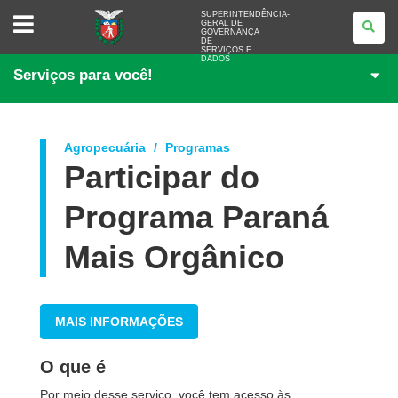
SUPERINTENDÊNCIA-
SUPERINTENDÊNCIA-
GERAL DE
GERAL
GOVERNANÇA
DE
DE
<BR>GOVERNANÇA
SERVIÇOS E
DADOS
DE
Serviços para você!
SERVIÇOS
E
DADOS
Agropecuária
Programas
Participar do
Programa Paraná
Mais Orgânico
MAIS INFORMAÇÕES
O que é
Por meio desse serviço, você tem acesso às