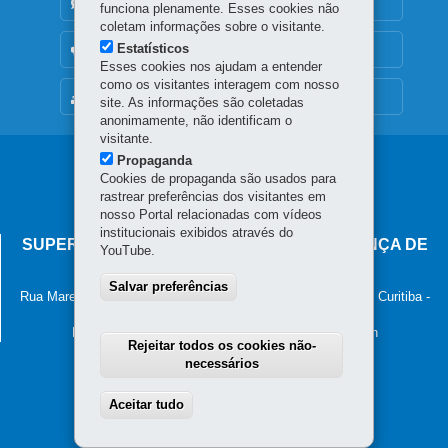
DENUNCIE CORRUPÇÃO
funciona plenamente. Esses cookies não
coletam informações sobre o visitante.
Estatísticos
OUVIDORIA
Esses cookies nos ajudam a entender
como os visitantes interagem com nosso
MAPA DO SITE
site. As informações são coletadas
anonimamente, não identificam o
visitante.
Propaganda
Navegação
Cookies de propaganda são usados para
principal
rastrear preferências dos visitantes em
nosso Portal relacionadas com vídeos
institucionais exibidos através do
SUPERINTENDÊNCIA-GERAL DE GOVERNANÇA DE
YouTube.
SERVIÇOS E DADOS - SGSD
Salvar preferências
Rua Marechal Deodoro, 806, 13º andar - Centro
-
80060-010
-
Curitiba
-
PR
MAPA
Horário de atendimento: 8h30 às 12h e 13h30 às 18h
Rejeitar todos os cookies não-
necessários
Aceitar tudo
Withdraw consent