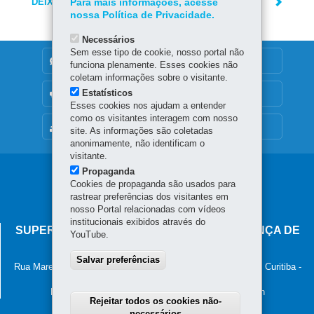
DEIXE SUA OPINIÃO
Para mais informações, acesse
nossa Política de Privacidade.
Necessários
Sem esse tipo de cookie, nosso portal não
DENUNCIE CORRUPÇÃO
funciona plenamente. Esses cookies não
coletam informações sobre o visitante.
Estatísticos
OUVIDORIA
Esses cookies nos ajudam a entender
como os visitantes interagem com nosso
MAPA DO SITE
site. As informações são coletadas
anonimamente, não identificam o
visitante.
Propaganda
Navegação
Cookies de propaganda são usados para
principal
rastrear preferências dos visitantes em
nosso Portal relacionadas com vídeos
institucionais exibidos através do
SUPERINTENDÊNCIA-GERAL DE GOVERNANÇA DE
YouTube.
SERVIÇOS E DADOS - SGSD
Salvar preferências
Rua Marechal Deodoro, 806, 13º andar - Centro
-
80060-010
-
Curitiba
-
PR
MAPA
Horário de atendimento: 8h30 às 12h e 13h30 às 18h
Rejeitar todos os cookies não-
necessários