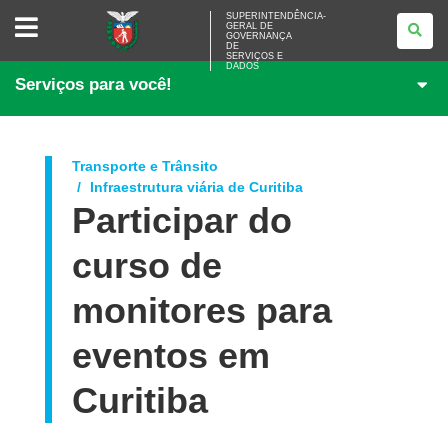
SUPERINTENDÊNCIA-
SUPERINTENDÊNCIA-
GERAL DE
GERAL
GOVERNANÇA
DE
DE
<BR>GOVERNANÇA
SERVIÇOS E
DADOS
DE
Serviços para você!
SERVIÇOS
E
DADOS
Transporte e Trânsito
Infraestrutura viária de Curitiba
Participar do
curso de
monitores para
eventos em
Curitiba