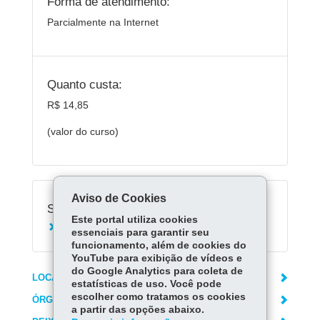
Forma de atendimento:
Parcialmente na Internet
Quanto custa:
R$ 14,85
(valor do curso)
Aviso de Cookies
Serviços Relacionados:
Este portal utiliza cookies
Solicitar Operação Escola em Curitiba
essenciais para garantir seu
funcionamento, além de cookies do
YouTube para exibição de vídeos e
do Google Analytics para coleta de
LOCAIS DE ATENDIMENTO
estatísticas de uso. Você pode
escolher como tratamos os cookies
ÓRGÃO RESPONSÁVEL
a partir das opções abaixo.