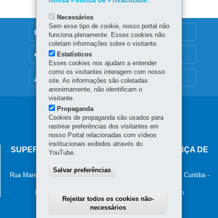
nossa Política de Privacidade.
Necessários
Sem esse tipo de cookie, nosso portal não
DENUNCIE CORRUPÇÃO
funciona plenamente. Esses cookies não
coletam informações sobre o visitante.
Estatísticos
OUVIDORIA
Esses cookies nos ajudam a entender
como os visitantes interagem com nosso
MAPA DO SITE
site. As informações são coletadas
anonimamente, não identificam o
visitante.
Propaganda
Navegação
Cookies de propaganda são usados para
principal
rastrear preferências dos visitantes em
nosso Portal relacionadas com vídeos
institucionais exibidos através do
SUPERINTENDÊNCIA-GERAL DE GOVERNANÇA DE
YouTube.
SERVIÇOS E DADOS - SGSD
Salvar preferências
Rua Marechal Deodoro, 806, 13º andar - Centro
-
80060-010
-
Curitiba
-
PR
MAPA
Horário de atendimento: 8h30 às 12h e 13h30 às 18h
Rejeitar todos os cookies não-
necessários