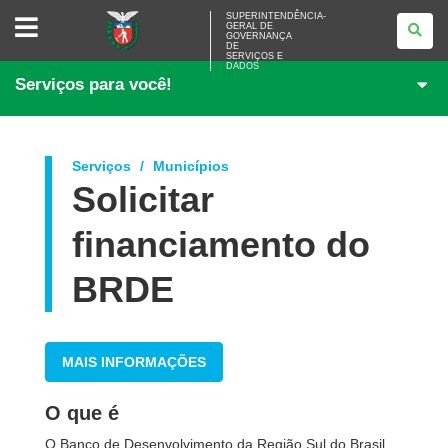
SUPERINTENDÊNCIA-
SUPERINTENDÊNCIA-
GERAL DE
GERAL
GOVERNANÇA
DE
DE
<BR>GOVERNANÇA
SERVIÇOS E
DADOS
DE
Serviços para você!
SERVIÇOS
E
DADOS
Serviços
Municípios
Solicitar
financiamento do
BRDE
MAIS INFORMAÇÕES
O que é
O Banco de Desenvolvimento da Região Sul do Brasil