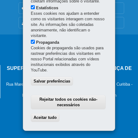
coletam informações sobre o visitante.
Estatísticos
OUVIDORIA
Esses cookies nos ajudam a entender
como os visitantes interagem com nosso
MAPA DO SITE
site. As informações são coletadas
anonimamente, não identificam o
visitante.
Propaganda
Navegação
Cookies de propaganda são usados para
principal
rastrear preferências dos visitantes em
nosso Portal relacionadas com vídeos
institucionais exibidos através do
SUPERINTENDÊNCIA-GERAL DE GOVERNANÇA DE
YouTube.
SERVIÇOS E DADOS - SGSD
Salvar preferências
Rua Marechal Deodoro, 806, 13º andar - Centro
-
80060-010
-
Curitiba
-
PR
MAPA
Horário de atendimento: 8h30 às 12h e 13h30 às 18h
Rejeitar todos os cookies não-
necessários
Aceitar tudo
Withdraw consent