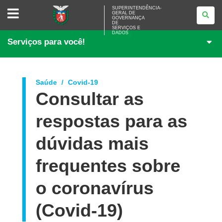
SUPERINTENDÊNCIA-
SUPERINTENDÊNCIA-
GERAL DE
GERAL
GOVERNANÇA
DE
DE
<BR>GOVERNANÇA
SERVIÇOS E
DADOS
DE
Serviços para você!
SERVIÇOS
E
DADOS
Saúde
Covid-19
Consultar as
respostas para as
dúvidas mais
frequentes sobre
o coronavírus
(Covid-19)