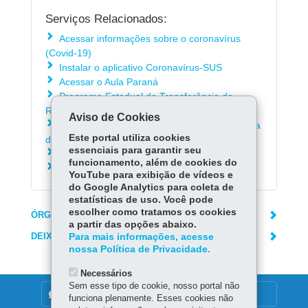
Serviços Relacionados:
Acessar informações sobre o coronavírus
(Covid-19)
Instalar o aplicativo Coronavírus-SUS
Acessar o Aula Paraná
Programa Estadual de Transferência de
Renda - Cartão Comida Boa
Aviso de Cookies
Acessar os boletins da Covid-19 da Secretaria
Este portal utiliza cookies
da Saúde
essenciais para garantir seu
Consultar o Melhor Hora Paraná
funcionamento, além de cookies do
Acessar o Saúde on-line Paraná
YouTube para exibição de vídeos e
do Google Analytics para coleta de
estatísticas de uso. Você pode
escolher como tratamos os cookies
ÓRGÃO RESPONSÁVEL
a partir das opções abaixo.
DEIXE SUA OPINIÃO
Para mais informações, acesse
nossa Política de Privacidade.
Necessários
Sem esse tipo de cookie, nosso portal não
DENUNCIE CORRUPÇÃO
funciona plenamente. Esses cookies não