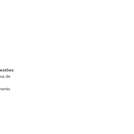
uestões
axa de
mento