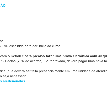
ÇÃO
sso
 EAD escolhida para dar início ao curso
icará o Detran e
será preciso fazer uma prova eletrônica com 30 q
ar 21 delas (70% de acertos). Se reprovado, deverá pagar uma nova t
ica (que deverá ser feita presencialmente em uma unidade de atendi
so seja necessário
s credenciados