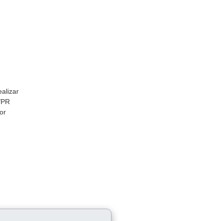
alizar
/PR
or