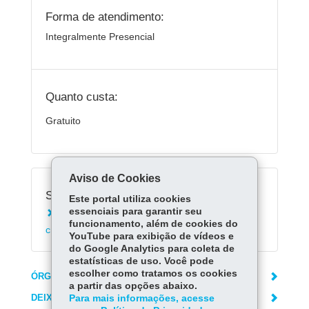
Forma de atendimento:
Integralmente Presencial
Quanto custa:
Gratuito
Aviso de Cookies
Serviços Relacionados:
Este portal utiliza cookies
essenciais para garantir seu
Conhecer campanhas de valorização da
funcionamento, além de cookies do
criança e do adolescente
YouTube para exibição de vídeos e
do Google Analytics para coleta de
estatísticas de uso. Você pode
escolher como tratamos os cookies
ÓRGÃO RESPONSÁVEL
a partir das opções abaixo.
DEIXE SUA OPINIÃO
Para mais informações, acesse