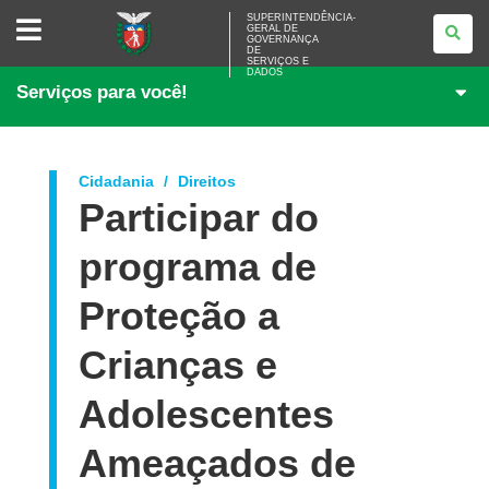
SUPERINTENDÊNCIA-
SUPERINTENDÊNCIA-
GERAL DE
GERAL
GOVERNANÇA
DE
DE
<BR>GOVERNANÇA
SERVIÇOS E
DADOS
DE
Serviços para você!
SERVIÇOS
E
DADOS
Cidadania
Direitos
Participar do
programa de
Proteção a
Crianças e
Adolescentes
Ameaçados de