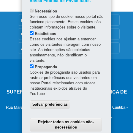
nossa Política de Privacidade.
Necessários
Sem esse tipo de cookie, nosso portal não
DENUNCIE CORRUPÇÃO
funciona plenamente. Esses cookies não
coletam informações sobre o visitante.
Estatísticos
OUVIDORIA
Esses cookies nos ajudam a entender
como os visitantes interagem com nosso
MAPA DO SITE
site. As informações são coletadas
anonimamente, não identificam o
visitante.
Propaganda
Navegação
Cookies de propaganda são usados para
principal
rastrear preferências dos visitantes em
nosso Portal relacionadas com vídeos
institucionais exibidos através do
SUPERINTENDÊNCIA-GERAL DE GOVERNANÇA DE
YouTube.
SERVIÇOS E DADOS - SGSD
Salvar preferências
Rua Marechal Deodoro, 806, 13º andar - Centro
-
80060-010
-
Curitiba
-
PR
MAPA
Horário de atendimento: 8h30 às 12h e 13h30 às 18h
Rejeitar todos os cookies não-
necessários