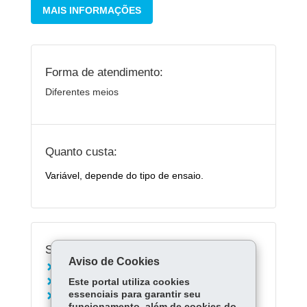
MAIS INFORMAÇÕES
Forma de atendimento:
Diferentes meios
Quanto custa:
Variável, depende do tipo de ensaio.
Serviços Relacionados:
Aviso de Cookies
Solicitar análise microbiológica ao Tecpar
Este portal utiliza cookies
Solicitar análise microscópica ao Tecpar
essenciais para garantir seu
Solicitar avaliação técnica do Tecpar
funcionamento, além de cookies do