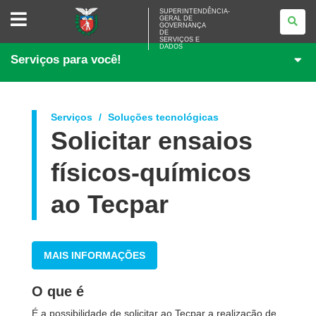
SUPERINTENDÊNCIA-
SUPERINTENDÊNCIA-
GERAL DE
GERAL
GOVERNANÇA
DE
DE
<BR>GOVERNANÇA
SERVIÇOS E
DADOS
DE
Serviços para você!
SERVIÇOS
E
DADOS
Serviços
Soluções tecnológicas
Solicitar ensaios
físicos-químicos
ao Tecpar
MAIS INFORMAÇÕES
O que é
É a possibilidade de solicitar ao Tecpar a realização de