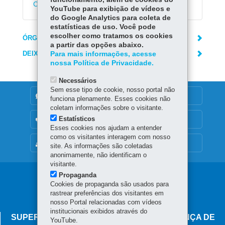
Certificação
YouTube para exibição de vídeos e
do Google Analytics para coleta de
estatísticas de uso. Você pode
escolher como tratamos os cookies
ÓRGÃO RESPONSÁVEL
a partir das opções abaixo.
DEIXE SUA OPINIÃO
Para mais informações, acesse
nossa Política de Privacidade.
Necessários
Sem esse tipo de cookie, nosso portal não
DENUNCIE CORRUPÇÃO
funciona plenamente. Esses cookies não
coletam informações sobre o visitante.
Estatísticos
OUVIDORIA
Esses cookies nos ajudam a entender
como os visitantes interagem com nosso
MAPA DO SITE
site. As informações são coletadas
anonimamente, não identificam o
visitante.
Propaganda
Navegação
Cookies de propaganda são usados para
principal
rastrear preferências dos visitantes em
nosso Portal relacionadas com vídeos
institucionais exibidos através do
SUPERINTENDÊNCIA-GERAL DE GOVERNANÇA DE
YouTube.