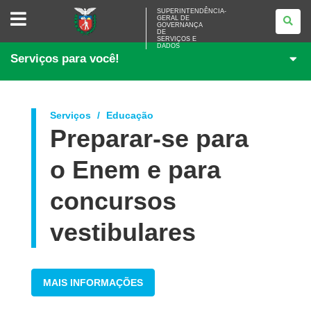
SUPERINTENDÊNCIA-
SUPERINTENDÊNCIA-
GERAL DE
GERAL
GOVERNANÇA
DE
DE
<BR>GOVERNANÇA
SERVIÇOS E
DADOS
DE
Serviços para você!
SERVIÇOS
E
DADOS
Serviços
Educação
Preparar-se para
o Enem e para
concursos
vestibulares
MAIS INFORMAÇÕES