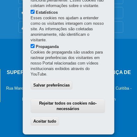
funciona plenamente. Esses cookies não
coletam informações sobre o visitante.
Estatísticos
OUVIDORIA
Esses cookies nos ajudam a entender
como os visitantes interagem com nosso
MAPA DO SITE
site. As informações são coletadas
anonimamente, não identificam o
visitante.
Propaganda
Navegação
Cookies de propaganda são usados para
principal
rastrear preferências dos visitantes em
nosso Portal relacionadas com vídeos
institucionais exibidos através do
SUPERINTENDÊNCIA-GERAL DE GOVERNANÇA DE
YouTube.
SERVIÇOS E DADOS - SGSD
Salvar preferências
Rua Marechal Deodoro, 806, 13º andar - Centro
-
80060-010
-
Curitiba
-
PR
MAPA
Horário de atendimento: 8h30 às 12h e 13h30 às 18h
Rejeitar todos os cookies não-
necessários
Aceitar tudo
Withdraw consent