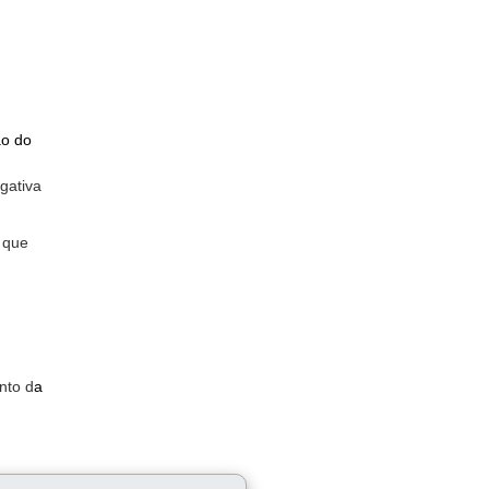
ão do
gativa
 que
nto d
a