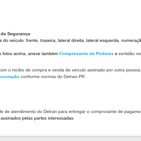
l de Segurança
s do veículo: frente, traseira, lateral direita, lateral esquerda, numeraç
as fotos acima, anexe também
Comprovante de Poderes
e c
ertidão ne
 com o recibo de compra e venda de veículo assinado por outra pessoa
ocuração
conforme normas do Detran-PR.
idade de atendimento do Detran para entregar o comprovante de pagame
 assinados pelas partes interessadas.