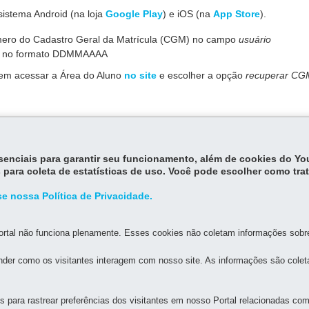
 sistema Android (na loja
Google Play
) e iOS (na
App Store
).
número do Cadastro Geral da Matrícula (CGM) no campo
usuário
te, no formato DDMMAAAA
em acessar a Área do Aluno
no site
e escolher a opção
recuperar CG
 3G e 4G e pode ser acessado em celulares pré-pagos
nalmente
essenciais para garantir seu funcionamento, além de cookies do Y
 para coleta de estatísticas de uso. Você pode escolher como tra
e nossa Política de Privacidade.
rtal não funciona plenamente. Esses cookies não coletam informações sobre 
der como os visitantes interagem com nosso site. As informações são cole
para rastrear preferências dos visitantes em nosso Portal relacionadas com 