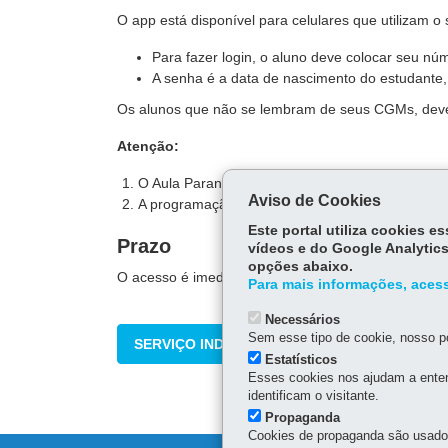
O app está disponível para celulares que utilizam o
Para fazer login, o aluno deve colocar seu 
A senha é a data de nascimento do estudan
Os alunos que não se lembram de seus CGMs, dev
Atenção:
O Aula Paraná não consome dados de seu plano
Aviso de Cookies
A programação das aulas será atualizada sema
Este portal utiliza cookies 
Prazo
vídeos e do Google Analytics
opções abaixo.
O acesso é imediato.
Para mais informações, acess
Necessários
Sem esse tipo de cookie, nosso po
SERVIÇO INDISPONÍVEL NO MOMENTO
Estatísticos
Esses cookies nos ajudam a enten
identificam o visitante.
Propaganda
Cookies de propaganda são usados 