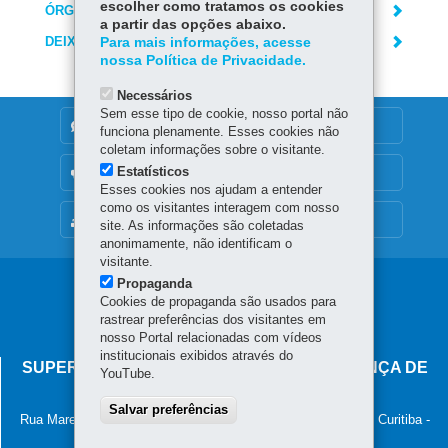
escolher como tratamos os cookies
ÓRGÃO RESPONSÁVEL
a partir das opções abaixo.
DEIXE SUA OPINIÃO
Para mais informações, acesse
nossa Política de Privacidade.
Necessários
Sem esse tipo de cookie, nosso portal não
DENUNCIE CORRUPÇÃO
funciona plenamente. Esses cookies não
coletam informações sobre o visitante.
Estatísticos
OUVIDORIA
Esses cookies nos ajudam a entender
como os visitantes interagem com nosso
MAPA DO SITE
site. As informações são coletadas
anonimamente, não identificam o
visitante.
Propaganda
Navegação
Cookies de propaganda são usados para
principal
rastrear preferências dos visitantes em
nosso Portal relacionadas com vídeos
institucionais exibidos através do
SUPERINTENDÊNCIA-GERAL DE GOVERNANÇA DE
YouTube.
SERVIÇOS E DADOS - SGSD
Salvar preferências
Rua Marechal Deodoro, 806, 13º andar - Centro
-
80060-010
-
Curitiba
-
PR
MAPA