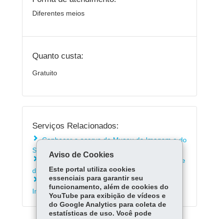
Diferentes meios
Quanto custa:
Gratuito
Serviços Relacionados:
Conhecer o acervo do Museu da Imagem e do
Som de Curitiba
Aviso de Cookies
Conhecer a biblioteca do Museu da Imagem e
Este portal utiliza cookies
do Som em Curitiba
essenciais para garantir seu
Consultar a programação do Museu da
funcionamento, além de cookies do
Imagem e do Som do Paraná
YouTube para exibição de vídeos e
do Google Analytics para coleta de
estatísticas de uso. Você pode