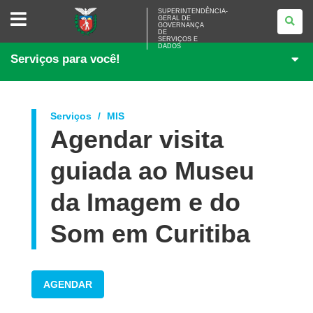
SUPERINTENDÊNCIA-
SUPERINTENDÊNCIA-
GERAL DE
GERAL
GOVERNANÇA
DE
DE
<BR>GOVERNANÇA
SERVIÇOS E
DADOS
DE
Serviços para você!
SERVIÇOS
E
DADOS
Serviços
MIS
Agendar visita
guiada ao Museu
da Imagem e do
Som em Curitiba
AGENDAR