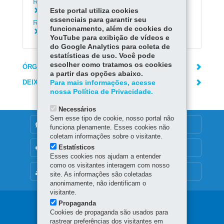
Rendimentos do funcionalismo estadual
Este portal utiliza cookies
Consultar contracheque e Informe de
essenciais para garantir seu
Rendimentos da Paranaprevidência
funcionamento, além de cookies do
Cadastrar-se no PIÁ
YouTube para exibição de vídeos e
do Google Analytics para coleta de
estatísticas de uso. Você pode
escolher como tratamos os cookies
ÓRGÃO RESPONSÁVEL
a partir das opções abaixo.
DEIXE SUA OPINIÃO
Para mais informações, acesse
nossa Política de Privacidade.
Necessários
Sem esse tipo de cookie, nosso portal não
DENUNCIE CORRUPÇÃO
funciona plenamente. Esses cookies não
coletam informações sobre o visitante.
Estatísticos
OUVIDORIA
Esses cookies nos ajudam a entender
como os visitantes interagem com nosso
MAPA DO SITE
site. As informações são coletadas
anonimamente, não identificam o
visitante.
Propaganda
Navegação
Cookies de propaganda são usados para
rastrear preferências dos visitantes em