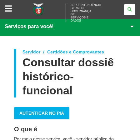
SUPERINTENDÊNCIA-
SUPERINTENDÊNCIA-
GERAL DE
GERAL
GOVERNANÇA
DE
DE
<BR>GOVERNANÇA
SERVIÇOS E
DADOS
DE
Serviços para você!
SERVIÇOS
E
DADOS
Servidor
Certidões e Comprovantes
Consultar dossiê
histórico-
funcional
AUTENTICAR NO PIÁ
O que é
Por meio desse serviço, você - servidor público do