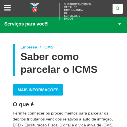
SUPERINTENDÊNCIA-
SUPERINTENDÊNCIA-
GERAL DE
GERAL
GOVERNANÇA
DE
DE
<BR>GOVERNANÇA
SERVIÇOS E
DADOS
DE
Serviços para você!
SERVIÇOS
E
DADOS
Empresa
ICMS
Saber como
parcelar o ICMS
MAIS INFORMAÇÕES
O que é
Permite conhecer os procedimentos para parcelar os
débitos tributários vencidos relativos a auto de infração,
EFD - Escrituração Fiscal Digital e dívida ativa de ICMS,