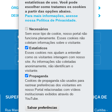
estatísticas de uso. Você pode
escolher como tratamos os cookies
ÓRGÃO RESPONSÁVEL
a partir das opções abaixo.
DEIXE SUA OPINIÃO
Para mais informações, acesse
nossa Política de Privacidade.
Necessários
Sem esse tipo de cookie, nosso portal não
DENUNCIE CORRUPÇÃO
funciona plenamente. Esses cookies não
coletam informações sobre o visitante.
Estatísticos
OUVIDORIA
Esses cookies nos ajudam a entender
como os visitantes interagem com nosso
MAPA DO SITE
site. As informações são coletadas
anonimamente, não identificam o
visitante.
Propaganda
Navegação
Cookies de propaganda são usados para
principal
rastrear preferências dos visitantes em
nosso Portal relacionadas com vídeos
institucionais exibidos através do
SUPERINTENDÊNCIA-GERAL DE GOVERNANÇA DE
YouTube.
SERVIÇOS E DADOS - SGSD
Salvar preferências
Rua Marechal Deodoro, 806, 13º andar - Centro
-
80060-010
-
Curitiba
-