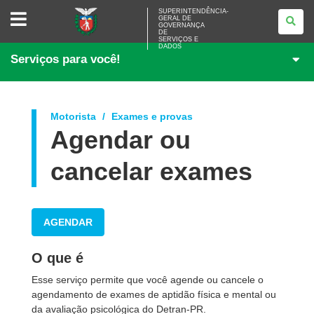
SUPERINTENDÊNCIA-
SUPERINTENDÊNCIA-
GERAL DE
GERAL
GOVERNANÇA
DE
DE
<BR>GOVERNANÇA
SERVIÇOS E
DADOS
DE
Serviços para você!
SERVIÇOS
E
DADOS
Motorista
Exames e provas
Agendar ou
cancelar exames
AGENDAR
O que é
Esse serviço permite que você agende ou cancele o
agendamento de exames de aptidão física e mental ou
da avaliação psicológica do Detran-PR.