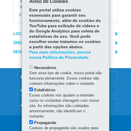
Aviso de Cookies
Cancelar agendamento no Detran
Agendar atendimento presencial no Detran
Este portal utiliza cookies
para foto e biometria
essenciais para garantir seu
funcionamento, além de cookies do
YouTube para exibição de vídeos e
do Google Analytics para coleta de
LOCAIS DE ATENDIMENTO
estatísticas de uso. Você pode
escolher como tratamos os cookies
ÓRGÃO RESPONSÁVEL
a partir das opções abaixo.
DEIXE SUA OPINIÃO
Para mais informações, acesse
nossa Política de Privacidade.
Necessários
Sem esse tipo de cookie, nosso portal não
DENUNCIE CORRUPÇÃO
funciona plenamente. Esses cookies não
coletam informações sobre o visitante.
Estatísticos
OUVIDORIA
Esses cookies nos ajudam a entender
como os visitantes interagem com nosso
MAPA DO SITE
site. As informações são coletadas
anonimamente, não identificam o
visitante.
Propaganda
Navegação
Cookies de propaganda são usados para