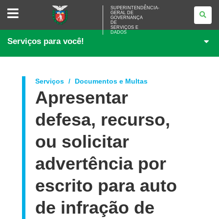
SUPERINTENDÊNCIA-
SUPERINTENDÊNCIA-
GERAL DE
GERAL
GOVERNANÇA
DE
DE
<BR>GOVERNANÇA
SERVIÇOS E
DADOS
DE
Serviços para você!
SERVIÇOS
E
DADOS
Serviços
Documentos e Multas
Apresentar
defesa, recurso,
ou solicitar
advertência por
escrito para auto
de infração de