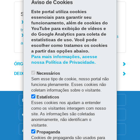
Aviso de Cookies
Este portal utiliza cookies
Serviços Relacionados:
essenciais para garantir seu
Indicar condutor para auto de infração de
funcionamento, além de cookies do
YouTube para exibição de vídeos e
trânsito do DER
do Google Analytics para coleta de
Consultar cópias de documentos relacionados
estatísticas de uso. Você pode
a multa de trânsito do DER
escolher como tratamos os cookies
a partir das opções abaixo.
Para mais informações, acesse
nossa Política de Privacidade.
ÓRGÃO RESPONSÁVEL
Necessários
DEIXE SUA OPINIÃO
Sem esse tipo de cookie, nosso portal não
funciona plenamente. Esses cookies não
coletam informações sobre o visitante.
Estatísticos
DENUNCIE CORRUPÇÃO
Esses cookies nos ajudam a entender
como os visitantes interagem com nosso
site. As informações são coletadas
OUVIDORIA
anonimamente, não identificam o
visitante.
MAPA DO SITE
Propaganda
Cookies de propaganda são usados para