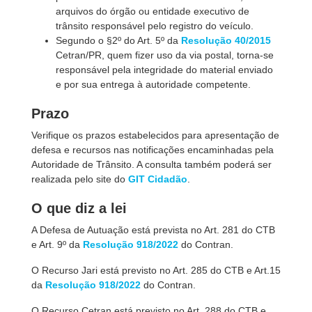
arquivos do órgão ou entidade executivo de
trânsito responsável pelo registro do veículo.
Segundo o §2º do Art. 5º da
Resolução 40/2015
Cetran/PR, quem fizer uso da via postal, torna-se
responsável pela integridade do material enviado
e por sua entrega à autoridade competente.
Prazo
Verifique os prazos estabelecidos para apresentação de
defesa e recursos nas notificações encaminhadas pela
Autoridade de Trânsito. A consulta também poderá ser
realizada pelo site do
GIT Cidadão
.
O que diz a lei
A Defesa de Autuação está prevista no Art. 281 do CTB
e Art. 9º da
Resolução 918/2022
do Contran.
O Recurso Jari está previsto no Art. 285 do CTB e Art.15
da
Resolução 918/2022
do Contran.
O Recurso Cetran está previsto no Art. 288 do CTB e