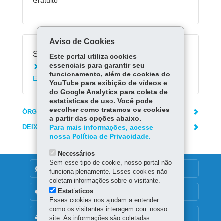
Gratuito
Aviso de Cookies
Serviços Relacionados:
Este portal utiliza cookies
essenciais para garantir seu
Registrar solicitação no Protocolo Geral do
funcionamento, além de cookies do
Estado do Paraná
YouTube para exibição de vídeos e
do Google Analytics para coleta de
estatísticas de uso. Você pode
escolher como tratamos os cookies
ÓRGÃO RESPONSÁVEL
a partir das opções abaixo.
DEIXE SUA OPINIÃO
Para mais informações, acesse
nossa Política de Privacidade.
Necessários
Sem esse tipo de cookie, nosso portal não
DENUNCIE CORRUPÇÃO
funciona plenamente. Esses cookies não
coletam informações sobre o visitante.
Estatísticos
OUVIDORIA
Esses cookies nos ajudam a entender
como os visitantes interagem com nosso
MAPA DO SITE
site. As informações são coletadas