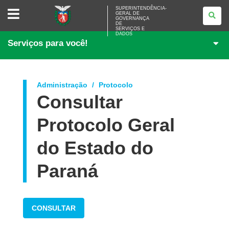
SUPERINTENDÊNCIA-
SUPERINTENDÊNCIA-
GERAL DE
GERAL
GOVERNANÇA
DE
DE
<BR>GOVERNANÇA
SERVIÇOS E
DADOS
DE
Serviços para você!
SERVIÇOS
E
DADOS
Administração
Protocolo
Consultar
Protocolo Geral
do Estado do
Paraná
CONSULTAR