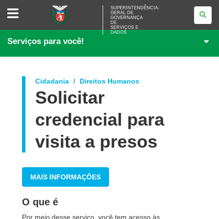
SUPERINTENDÊNCIA-
SUPERINTENDÊNCIA-
GERAL DE
GERAL
GOVERNANÇA
DE
DE
<BR>GOVERNANÇA
SERVIÇOS E
DADOS
DE
Serviços para você!
SERVIÇOS
E
DADOS
Cidadania
Direitos Humanos
Solicitar
credencial para
visita a presos
MAIS INFORMAÇÕES
O que é
Por meio desse serviço, você tem acesso às