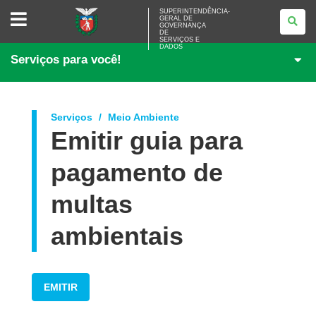
SUPERINTENDÊNCIA-
SUPERINTENDÊNCIA-
GERAL DE
GERAL
GOVERNANÇA
DE
DE
<BR>GOVERNANÇA
SERVIÇOS E
DADOS
DE
Serviços para você!
SERVIÇOS
E
DADOS
Serviços
Meio Ambiente
Emitir guia para
pagamento de
multas
ambientais
EMITIR