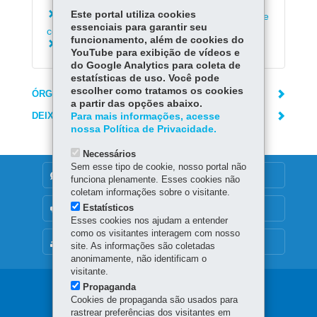
Este portal utiliza cookies
Consultar débitos ambientais para emissão de
essenciais para garantir seu
certidão negativa
funcionamento, além de cookies do
Converter multas ambientais
YouTube para exibição de vídeos e
do Google Analytics para coleta de
estatísticas de uso. Você pode
escolher como tratamos os cookies
ÓRGÃO RESPONSÁVEL
a partir das opções abaixo.
DEIXE SUA OPINIÃO
Para mais informações, acesse
nossa Política de Privacidade.
Necessários
Sem esse tipo de cookie, nosso portal não
DENUNCIE CORRUPÇÃO
funciona plenamente. Esses cookies não
coletam informações sobre o visitante.
Estatísticos
OUVIDORIA
Esses cookies nos ajudam a entender
como os visitantes interagem com nosso
MAPA DO SITE
site. As informações são coletadas
anonimamente, não identificam o
visitante.
Propaganda
Navegação
Cookies de propaganda são usados para
rastrear preferências dos visitantes em