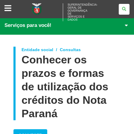
SUPERINTENDÊNCIA-
SUPERINTENDÊNCIA-
GERAL DE
GERAL
GOVERNANÇA
DE
DE
<BR>GOVERNANÇA
SERVIÇOS E
DADOS
DE
Serviços para você!
SERVIÇOS
E
DADOS
Entidade social
Consultas
Conhecer os
prazos e formas
de utilização dos
créditos do Nota
Paraná