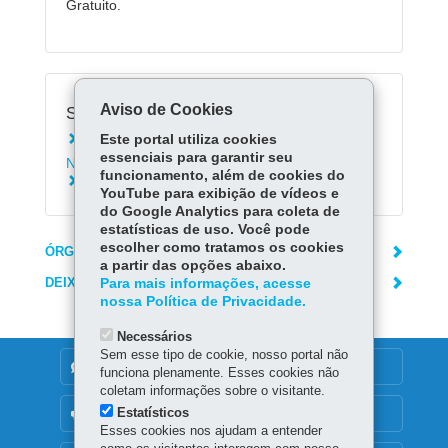
Gratuito.
Aviso de Cookies
Serviços Relacionados:
Este portal utiliza cookies
Saber como são calculados os créditos do
essenciais para garantir seu
Nota Paraná
funcionamento, além de cookies do
Conferir seu saldo no Nota Paraná
YouTube para exibição de vídeos e
do Google Analytics para coleta de
estatísticas de uso. Você pode
escolher como tratamos os cookies
ÓRGÃO RESPONSÁVEL
a partir das opções abaixo.
DEIXE SUA OPINIÃO
Para mais informações, acesse
nossa Política de Privacidade.
Necessários
Sem esse tipo de cookie, nosso portal não
DENUNCIE CORRUPÇÃO
funciona plenamente. Esses cookies não
coletam informações sobre o visitante.
Estatísticos
OUVIDORIA
Esses cookies nos ajudam a entender