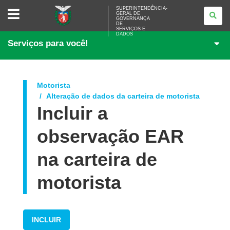
SUPERINTENDÊNCIA-
SUPERINTENDÊNCIA-
GERAL DE
GERAL
GOVERNANÇA
DE
DE
<BR>GOVERNANÇA
SERVIÇOS E
DADOS
DE
Serviços para você!
SERVIÇOS
E
DADOS
Motorista
Alteração de dados da carteira de motorista
Incluir a
observação EAR
na carteira de
motorista
INCLUIR