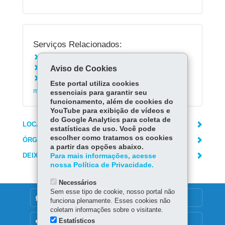
Serviços Relacionados:
Solicitar a renovação da carteira de motorista
Aviso de Cookies
Alterar a categoria da carteira de motorista
Acompanhar a emissão da carteira de
Este portal utiliza cookies
motorista
essenciais para garantir seu
funcionamento, além de cookies do
YouTube para exibição de vídeos e
do Google Analytics para coleta de
LOCAIS DE ATENDIMENTO
estatísticas de uso. Você pode
escolher como tratamos os cookies
ÓRGÃO RESPONSÁVEL
a partir das opções abaixo.
DEIXE SUA OPINIÃO
Para mais informações, acesse
nossa Política de Privacidade.
Necessários
Sem esse tipo de cookie, nosso portal não
DENUNCIE CORRUPÇÃO
funciona plenamente. Esses cookies não
coletam informações sobre o visitante.
Estatísticos
OUVIDORIA