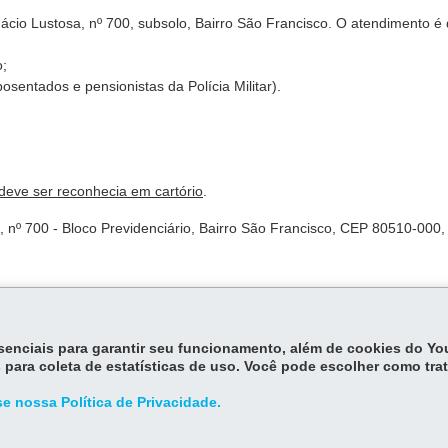
nácio Lustosa, nº 700, subsolo, Bairro São Francisco. O atendimento é
o;
sentados e pensionistas da Polícia Militar).
 deve ser reconhecia em cartório
.
 nº 700 - Bloco Previdenciário, Bairro São Francisco, CEP 80510-000,
essenciais para garantir seu funcionamento, além de cookies do Y
 para coleta de estatísticas de uso. Você pode escolher como tra
isos XIV e XXI, dispõe sobre a isenção de imposto de renda.
e nossa Política de Privacidade.