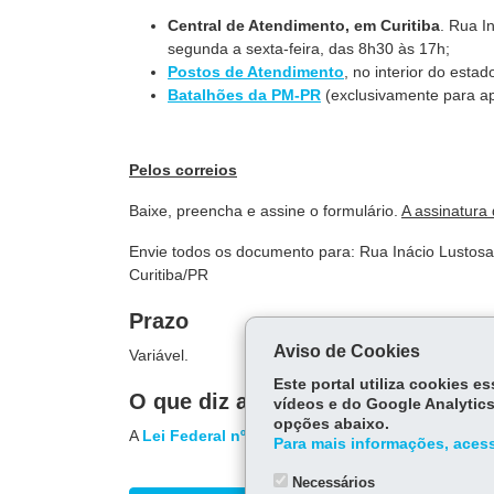
Central de Atendimento, em Curitiba
. Rua I
segunda a sexta-feira, das 8h30 às 17h;
Postos de Atendimento
, no interior do estad
Batalhões da PM-PR
(exclusivamente para apo
Pelos correios
Baixe, preencha e assine o formulário.
A assinatura
Envie todos os documento para: Rua Inácio Lustosa,
Curitiba/PR
Prazo
Aviso de Cookies
Variável.
Este portal utiliza cookies 
O que diz a lei
vídeos e do Google Analytics
opções abaixo.
A
Lei Federal nº 7.713
, de 22/12/1988, art. 6º, inc
Para mais informações, acess
Necessários